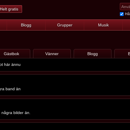
Helt gratis
Hål
Blogg
Grupper
Musik
Gästbok
Vänner
Blogg
B
got här ännu
ågra band än
 några bilder än.