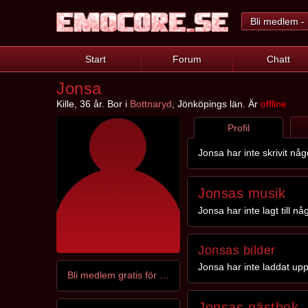
Bli medlem - 
Start
Forum
Chatt
Jonsa
Kille, 36 år. Bor i
Bottnaryd
, Jönköpings län. Är
offline
Profil
Jonsa har inte skrivit nå
Jonsas musik
Jonsa har inte lagt till n
Jonsas bilder
Jonsa har inte laddat upp
Bli medlem gratis för att kontakta Jonsa
Jonsas gästbok