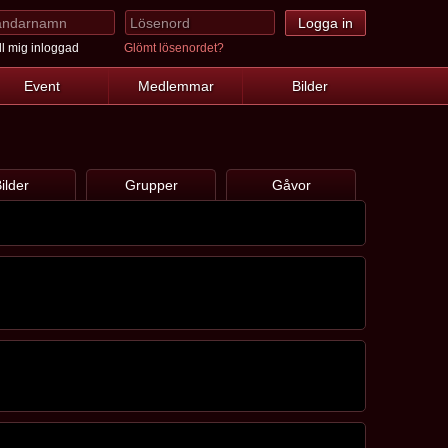
l mig inloggad
Glömt lösenordet?
Event
Medlemmar
Bilder
ilder
Grupper
Gåvor