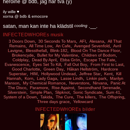
heroine @ bdb, jag har två (y)
ily wille ♥
xorna @ bdb & emocore
satan, man kan inte ha klädstil
cooling
.__.
INFECTEDWHOREs musik
3 Doors Down
,
30 Seconds To Mars
,
AFI
,
Alesana
,
All That
Remains
,
All Time Low
,
An Cafe
,
Avenged Sevenfold
,
Avril
Lavigne
,
Blessthefall
,
Blink-182
,
Blood On The Dance Floor
,
Brokencyde
,
Bullet for My Valentine
,
Children of Bodom
,
Coldplay
,
Dead By April
,
Ebba Grön
,
Escape The Fate
,
Evanescence
,
Eyes Set To Kill
,
Fall Out Boy
,
From First to Last
,
Good Charlotte
,
Green Day
,
Håkan Hellström
,
Hardcore
Superstar
,
HIM
,
Hollywood Undead
,
Jeffree Star
,
Kent
,
Kill
Hannah
,
Korn
,
Lady Gaga
,
Lasse Lindh
,
Linkin park
,
Marilyn
Manson
,
My Chemical Romance
,
Neverstore
,
Nirvana
,
Panic At
The Disco
,
Paramore
,
Rise Against
,
Secondhand Serenade
,
Silverstein
,
Simple Plan
,
Slipknot
,
Sonic Syndicate
,
Sum 41
,
System of a Down
,
Takida
,
The Cure
,
The killers
,
The Offspring
,
Three days grace
,
Yellowcard
INFECTEDWHOREs bilder