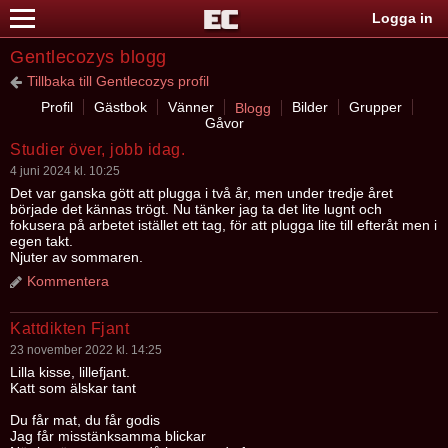
Logga in
Gentlecozys blogg
Tillbaka till Gentlecozys profil
Profil
Gästbok
Vänner
Bilder
Grupper
Blogg
Gåvor
Studier över, jobb idag.
4 juni 2024 kl. 10:25
Det var ganska gött att plugga i två år, men under tredje året
började det kännas trögt. Nu tänker jag ta det lite lugnt och
fokusera på arbetet istället ett tag, för att plugga lite till efteråt men i
egen takt.
Njuter av sommaren.
Kommentera
Kattdikten Fjant
23 november 2022 kl. 14:25
Lilla kisse, lillefjant.
Katt som älskar tant
Du får mat, du får godis
Jag får misstänksamma blickar