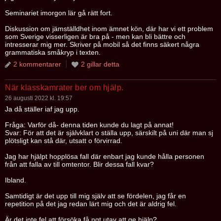
Seminariet imorgon lär gå rätt fort.
Diskussion om jämställdhet inom ämnet kön, där har vi ett problem
som Sverige visserligen är bra på - men kan bli bättre och
intresserar mig mer. Skriver på mobil så det finns säkert några
grammatiska småkryp i texten.
2 kommentarer
2 gillar detta
När klasskamrater ber om hjälp.
26 augusti 2022 kl. 19:57
Ja då ställer iaf jag upp.
Fråga: Varför då- denna tiden kunde du lagt på annat!
Svar: För att det är självklart o ställa upp, särskilt på uni där man sj
plötsligt kan stå där, utsatt o förvirrad.
Jag har hjälpt hopplösa fall där enbart jag kunde hålla personen
från att falla av till omtentor. Blir dessa fall kvar?
Ibland.
Samtidigt är det upp till mig själv att se fördelen, jag får en
repetition på det jag redan lärt mig och det är aldrig fel.
Är det inte fel att försöka få ngt utav att ge hjälp?