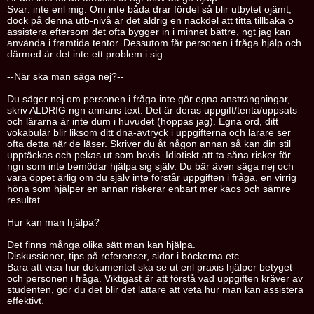
Svar: inte enl mig. Om inte båda drar fördel så blir utbytet ojämt,
dock på denna utb-nivå är det aldrig en nackdel att titta tillbaka o
assistera eftersom det ofta bygger in i minnet bättre, ngt jag kan
använda i framtida tentor. Dessutom får personen i fråga hjälp och
därmed är det inte ett problem i sig.
--När ska man säga nej?--
Du säger nej om personen i fråga inte gör egna ansträngningar,
skriv ALDRIG ngn annans text. Det är deras uppgift/tenta/uppsats
och lärarna är inte dum i huvudet (hoppas jag). Egna ord, ditt
vokabulär blir liksom ditt dna-avtryck i uppgifterna och lärare ser
ofta detta när de läser. Skriver du åt någon annan så kan din stil
upptäckas och pekas ut som bevis. Idiotiskt att ta såna risker för
ngn som inte bemödar hjälpa sig själv. Du bär även säga nej och
vara öppet ärlig om du själv inte förstår uppgiften i fråga, en virrig
höna som hjälper en annan riskerar enbart mer kaos och sämre
resultat.
Hur kan man hjälpa?
Det finns många olika sätt man kan hjälpa.
Diskussioner, tips på referenser, sidor i böckerna etc.
Bara att visa hur dokumentet ska se ut enl praxis hjälper betyget
och personen i fråga. Viktigast är att förstå vad uppgiften kräver av
studenten, gör du det blir det lättare att veta hur man kan assistera
effektivt.