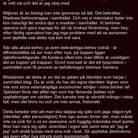
är mitt val och det är jag okej med.
Miljoner år av biologi kan inte ignoreras så lätt. Det bekräftar
Maslows behovstrappa i samhället. Och nej vi människor byter inte
kön naturligt likt andra djur o insekter i samhället. Vi behöver
operera och göra ingrepp för att nå önskad förändring, men hey-
efter färdig operation har jag inga problem med att se personen
som tjej/kille-vad detta nya kön må vara.
När alla akuta behov, ja även bekvämliga behov också - är
tillfredsställda så ser man efter nya, på toppen ligger
självförverkligande. Att fundera vilket kön man tillhör är onekligen
del av toppen på trappan. Grovt översatt är det ett lyxproblem i
samhället som få procent av befolkningen behöver hantera.
Misstänker att detta är en del av jakten på Identitet som härjar i
samhället idag. Du är unik, du har din egna identitet- lögner som
inte ens stora vetenskapliga socionomer stödjer i mina böcker iaf.
Självklart finns det alltid ngn som har liknande åsikter och
uppfattningar om världen. Det kanske inte är särskilt många i vissa
fall, men det finns nu och om inte annat, historiskt.
Detta betyder inte att man ska släppa sig själv och jaga något nytt
(identitet, eller personlighet) före ngn annan finner det, man måste
inte va unik för o va en awesome och hygglig människa med quirks.
Man kan vara sig själv, utvecklas i egen takt samt veta att "jag är
jag" och ändå lyckas med sina mål i livet. Så uppfattar åtminstone
jag även efter nya intryck inom socionomutb.