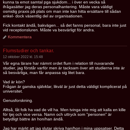
kunna ta emot samtal pga sjukdom... i över en vecka så
ifrågasätter jag deras personalhantering. Måste vara väldigt
osmidig praxis på plats om man inte kan hitta ersättare till sådan
enkel- dock väsentlig del av organisationen.
Fick kontakt ändå, bakvägen... så det fanns personal, bara inte just
vid receptionsluren. Måste va besvärligt för andra.
Kommentera
Flumstudier och tankar.
12 oktober 2022 kl. 15:48
Vår egna lärare har nämnt ordet flum i relation till nuvarande
studier, jag förstår varför men är tacksam över att studierna inte är
så besvärliga, man får anpassa sig litet bara.
Vad är kön?
Frågan är ganska självklar, likväl är just detta väldigt komplicerat på
universitet.
Genusforskning.
Alltså, låt folk ha vad de vill ha. Men tvinga inte mig att kalla en kille
för tjej och vice versa. Namn och uttryck som "personen" är
betydligt bättre än hon/han ändå.
Jag har märkt att jag slutar skriva han/hon i mina uppsatser. Detta