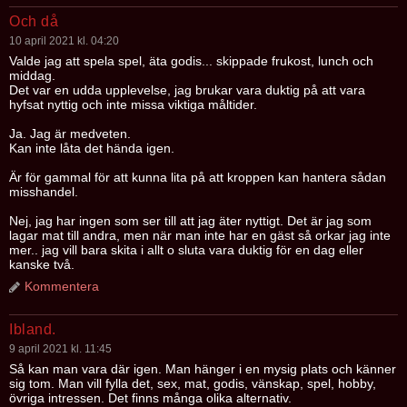
Och då
10 april 2021 kl. 04:20
Valde jag att spela spel, äta godis... skippade frukost, lunch och
middag.
Det var en udda upplevelse, jag brukar vara duktig på att vara
hyfsat nyttig och inte missa viktiga måltider.
Ja. Jag är medveten.
Kan inte låta det hända igen.
Är för gammal för att kunna lita på att kroppen kan hantera sådan
misshandel.
Nej, jag har ingen som ser till att jag äter nyttigt. Det är jag som
lagar mat till andra, men när man inte har en gäst så orkar jag inte
mer.. jag vill bara skita i allt o sluta vara duktig för en dag eller
kanske två.
Kommentera
Ibland.
9 april 2021 kl. 11:45
Så kan man vara där igen. Man hänger i en mysig plats och känner
sig tom. Man vill fylla det, sex, mat, godis, vänskap, spel, hobby,
övriga intressen. Det finns många olika alternativ.