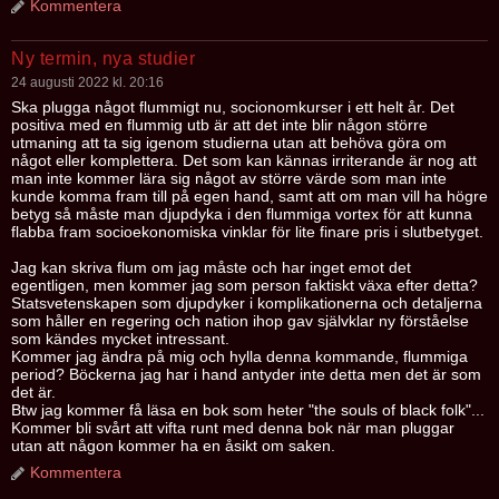
Kommentera
Ny termin, nya studier
24 augusti 2022 kl. 20:16
Ska plugga något flummigt nu, socionomkurser i ett helt år. Det
positiva med en flummig utb är att det inte blir någon större
utmaning att ta sig igenom studierna utan att behöva göra om
något eller komplettera. Det som kan kännas irriterande är nog att
man inte kommer lära sig något av större värde som man inte
kunde komma fram till på egen hand, samt att om man vill ha högre
betyg så måste man djupdyka i den flummiga vortex för att kunna
flabba fram socioekonomiska vinklar för lite finare pris i slutbetyget.
Jag kan skriva flum om jag måste och har inget emot det
egentligen, men kommer jag som person faktiskt växa efter detta?
Statsvetenskapen som djupdyker i komplikationerna och detaljerna
som håller en regering och nation ihop gav självklar ny förståelse
som kändes mycket intressant.
Kommer jag ändra på mig och hylla denna kommande, flummiga
period? Böckerna jag har i hand antyder inte detta men det är som
det är.
Btw jag kommer få läsa en bok som heter "the souls of black folk"...
Kommer bli svårt att vifta runt med denna bok när man pluggar
utan att någon kommer ha en åsikt om saken.
Kommentera