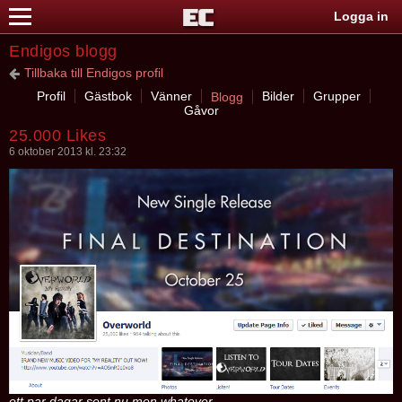
Logga in
Endigos blogg
Tillbaka till Endigos profil
Profil
Gästbok
Vänner
Bilder
Grupper
Blogg
Gåvor
25.000 Likes
6 oktober 2013 kl. 23:32
ett par dagar sent nu men whatever