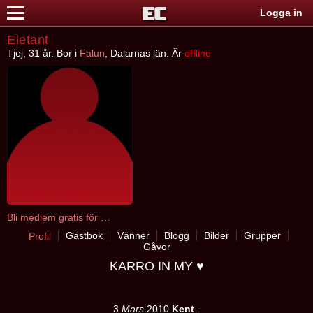
Logga in
Eletant
Tjej, 31 år. Bor i
Falun
, Dalarnas län. Är
offline
Bli medlem gratis för att kontakta Eletant
Gästbok
Vänner
Blogg
Bilder
Grupper
Profil
Gåvor
KARRO IN MY ♥
3
Mars
2010
Kent
.