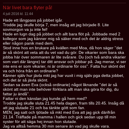
När livet bara flyter på!
4 juli 2016 kl. 11:44
Hade ett långpass på jobbet igår.
Trodde jag skulle börja 7, men insåg att jag började 8. Lite
sovmorgon va ju inte fel!
Hade en lugn dag på jobbet och allt bara flöt på. Jobbade med 2
kollegor som jag känner mig så säker med och det är aldrig stress
eller någon panik med dem.
Stod inne hos en brukare på kvällen med Moa, då hon säger ''det
är så skönt att veta att du vet vad du gör. De vikarier som bara ska
jobba här över sommaren är lite svårare. Du (och två andra vikarier
som vart där längre) tar ditt ansvar och jobbar på. Jag menar, vi ser
inte ens er som vikarier, ni är ordinarie för oss''. Fatta hur skönt det
va och höra från en ordinarie?
Känner själv hur jävla mkt jag har vuxit i mig själv pga detta jobbet,
och det är så jävla skönt.
Sedan sa även Eva (också ordinarie) något liknande ''det är så
skönt att man inte behöver förklara allt man ska göra för dig, du
fattar ju ändå''.
Fattar ni den känslan jag kunde gå hem med?
Trodde jag skulle sluta 21.45 hela dagen, fram tills 20.45. Insåg då
att jag slutade 21 och ba tänkte gött som fan.
MEN, jag satt och tjötade så mkt med Eva att jag gick därifrån
21.14. Träffade på mamma i hallen och gick sedan upp till min
syster för att säga hej innan hon slutade.
Jag va alltså hemma 30 min senare än vad jag skulle vara.