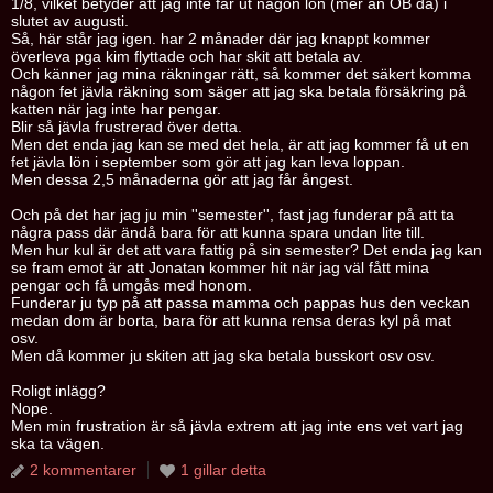
1/8, vilket betyder att jag inte får ut någon lön (mer än OB då) i
slutet av augusti.
Så, här står jag igen. har 2 månader där jag knappt kommer
överleva pga kim flyttade och har skit att betala av.
Och känner jag mina räkningar rätt, så kommer det säkert komma
någon fet jävla räkning som säger att jag ska betala försäkring på
katten när jag inte har pengar.
Blir så jävla frustrerad över detta.
Men det enda jag kan se med det hela, är att jag kommer få ut en
fet jävla lön i september som gör att jag kan leva loppan.
Men dessa 2,5 månaderna gör att jag får ångest.
Och på det har jag ju min ''semester'', fast jag funderar på att ta
några pass där ändå bara för att kunna spara undan lite till.
Men hur kul är det att vara fattig på sin semester? Det enda jag kan
se fram emot är att Jonatan kommer hit när jag väl fått mina
pengar och få umgås med honom.
Funderar ju typ på att passa mamma och pappas hus den veckan
medan dom är borta, bara för att kunna rensa deras kyl på mat
osv.
Men då kommer ju skiten att jag ska betala busskort osv osv.
Roligt inlägg?
Nope.
Men min frustration är så jävla extrem att jag inte ens vet vart jag
ska ta vägen.
2 kommentarer
1 gillar detta