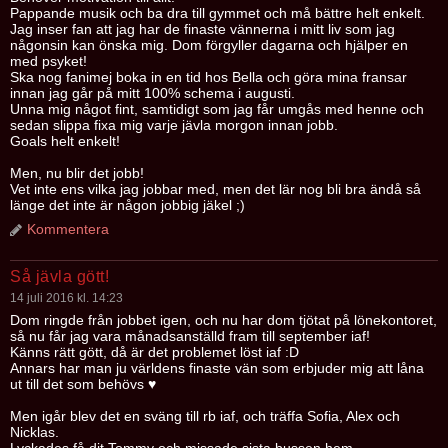
Pappande musik och ba dra till gymmet och må bättre helt enkelt.
Jag inser fan att jag har de finaste vännerna i mitt liv som jag
någonsin kan önska mig. Dom förgyller dagarna och hjälper en
med psyket!
Ska nog fanimej boka in en tid hos Bella och göra mina fransar
innan jag går på mitt 100% schema i augusti.
Unna mig något fint, samtidigt som jag får umgås med henne och
sedan slippa fixa mig varje jävla morgon innan jobb.
Goals helt enkelt!
Men, nu blir det jobb!
Vet inte ens vilka jag jobbar med, men det lär nog bli bra ändå så
länge det inte är någon jobbig jäkel ;)
Kommentera
Så jävla gött!
14 juli 2016 kl. 14:23
Dom ringde från jobbet igen, och nu har dom tjötat på lönekontoret,
så nu får jag vara månadsanställd fram till september iaf!
Känns rätt gött, då är det problemet löst iaf :D
Annars har man ju världens finaste vän som erbjuder mig att låna
ut till det som behövs ♥
Men igår blev det en sväng till rb iaf, och träffa Sofia, Alex och
Nicklas.