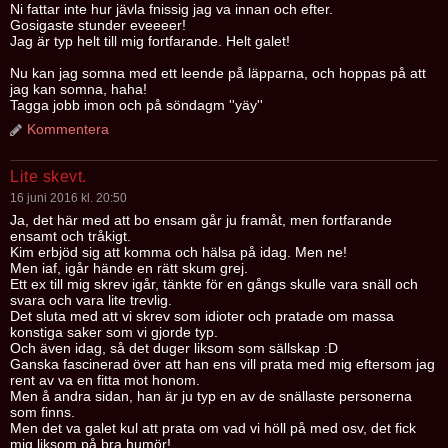
Ni fattar inte hur jävla fnissig jag va innan och efter.
Gosigaste stunder eveeeer!
Jag är typ helt till mig fortfarande. Helt galet!
Nu kan jag somna med ett leende på läpparna, och hoppas på att
jag kan somna, haha!
Tagga jobb imon och på söndagm ''yäy''
Kommentera
Lite skevt.
16 juni 2016 kl. 20:50
Ja, det här med att bo ensam går ju framåt, men fortfarande
ensamt och tråkigt.
Kim erbjöd sig att komma och hälsa på idag. Men ne!
Men iaf, igår hände en rätt skum grej.
Ett ex till mig skrev igår, tänkte för en gångs skulle vara snäll och
svara och vara lite trevlig.
Det sluta med att vi skrev som idioter och pratade om massa
konstiga saker som vi gjorde typ.
Och även idag, så det duger liksom som sällskap :D
Ganska fascinerad över att han ens vill prata med mig eftersom jag
rent av va en fitta mot honom.
Men å andra sidan, han är ju typ en av de snällaste personerna
som finns.
Men det va galet kul att prata om vad vi höll på med osv, det fick
mig liksom på bra humör!