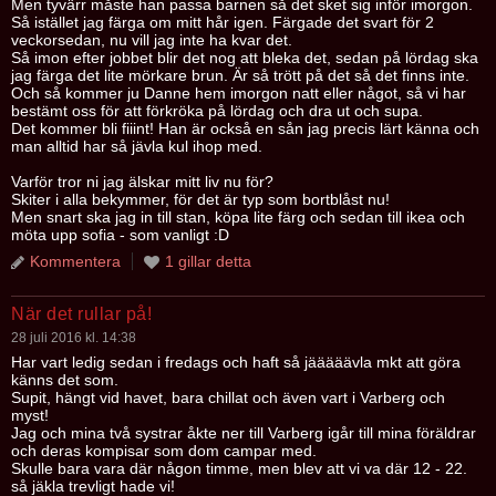
Men tyvärr måste han passa barnen så det sket sig inför imorgon.
Så istället jag färga om mitt hår igen. Färgade det svart för 2
veckorsedan, nu vill jag inte ha kvar det.
Så imon efter jobbet blir det nog att bleka det, sedan på lördag ska
jag färga det lite mörkare brun. Är så trött på det så det finns inte.
Och så kommer ju Danne hem imorgon natt eller något, så vi har
bestämt oss för att förkröka på lördag och dra ut och supa.
Det kommer bli fiiint! Han är också en sån jag precis lärt känna och
man alltid har så jävla kul ihop med.
Varför tror ni jag älskar mitt liv nu för?
Skiter i alla bekymmer, för det är typ som bortblåst nu!
Men snart ska jag in till stan, köpa lite färg och sedan till ikea och
möta upp sofia - som vanligt :D
Kommentera
1 gillar detta
När det rullar på!
28 juli 2016 kl. 14:38
Har vart ledig sedan i fredags och haft så jääääävla mkt att göra
känns det som.
Supit, hängt vid havet, bara chillat och även vart i Varberg och
myst!
Jag och mina två systrar åkte ner till Varberg igår till mina föräldrar
och deras kompisar som dom campar med.
Skulle bara vara där någon timme, men blev att vi va där 12 - 22.
så jäkla trevligt hade vi!