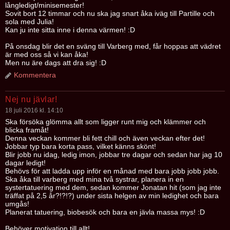
långledigt/minisemester!
Sovit bort 12 timmar och nu ska jag snart åka iväg till Partille och
sola med Julia!
Kan ju inte sitta inne i denna värmen! :D
På onsdag blir det en sväng till Varberg med, får hoppas att vädret
är med oss så vi kan åka!
Men nu äre dags att dra sig! :D
Kommentera
Nej nu jävlar!
18 juli 2016 kl. 14:10
Ska försöka glömma allt som ligger runt mig och klämmer och
blicka framåt!
Denna veckan kommer bli fett chill och även veckan efter det!
Jobbar typ bara korta pass, vilket känns skönt!
Blir jobb nu idag, ledig imon, jobbar tre dagar och sedan har jag 10
dagar ledigt!
Behövs för att ladda upp inför en månad med bara jobb jobb jobb.
Ska åka till varberg med mina två systrar, planera in en
systertatuering med dem, sedan kommer Jonatan hit (som jag inte
träffat på 2,5 år?!?!?) under sista helgen av min ledighet och bara
umgås!
Planerat tatuering, biobesök och bara en jävla massa mys! :D
Behöver motivation till allt!