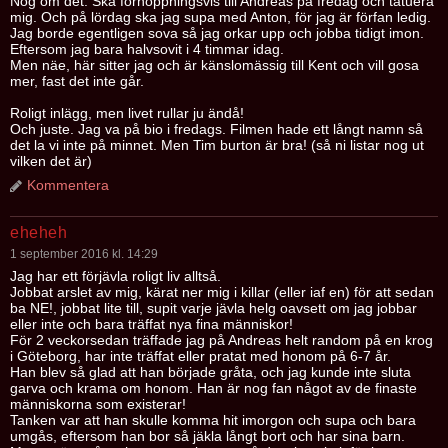
Nog om det. Ska förhoppningsvis till Andreas på fredag och tatuera
mig. Och på lördag ska jag supa med Anton, för jag är förfan ledig.
Jag borde egentligen sova så jag orkar upp och jobba tidigt imon.
Eftersom jag bara halvsovit i 4 timmar idag.
Men näe, här sitter jag och är känslomässig till Kent och vill gosa
mer, fast det inte går.
Roligt inlägg, men livet rullar ju ändå!
Och juste. Jag va på bio i fredags. Filmen hade ett långt namn så
det la vi inte på minnet. Men Tim burton är bra! (så ni listar nog ut
vilken det är)
Kommentera
eheheh
1 september 2016 kl. 14:29
Jag har ett förjävla roligt liv alltså.
Jobbat arslet av mig, kärat ner mig i killar (eller iaf en) för att sedan
ba NE!, jobbat lite till, supit varje jävla helg oavsett om jag jobbar
eller inte och bara träffat nya fina människor!
För 2 veckorsedan träffade jag på Andreas helt random på en krog
i Göteborg, har inte träffat eller pratat med honom på 6-7 år.
Han blev så glad att han började gråta, och jag kunde inte sluta
garva och krama om honom. Han är nog fan något av de finaste
människorna som existerar!
Tanken var att han skulle komma hit imorgon och supa och bara
umgås, eftersom han bor så jäkla långt bort och har sina barn.