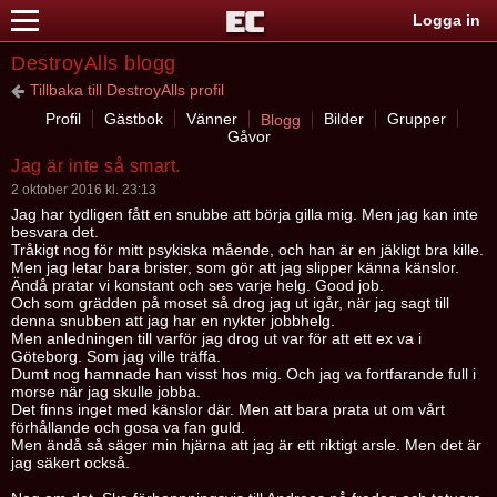
Logga in
DestroyAlls blogg
Tillbaka till DestroyAlls profil
Profil
Gästbok
Vänner
Bilder
Grupper
Blogg
Gåvor
Jag är inte så smart.
2 oktober 2016 kl. 23:13
Jag har tydligen fått en snubbe att börja gilla mig. Men jag kan inte
besvara det.
Tråkigt nog för mitt psykiska mående, och han är en jäkligt bra kille.
Men jag letar bara brister, som gör att jag slipper känna känslor.
Ändå pratar vi konstant och ses varje helg. Good job.
Och som grädden på moset så drog jag ut igår, när jag sagt till
denna snubben att jag har en nykter jobbhelg.
Men anledningen till varför jag drog ut var för att ett ex va i
Göteborg. Som jag ville träffa.
Dumt nog hamnade han visst hos mig. Och jag va fortfarande full i
morse när jag skulle jobba.
Det finns inget med känslor där. Men att bara prata ut om vårt
förhållande och gosa va fan guld.
Men ändå så säger min hjärna att jag är ett riktigt arsle. Men det är
jag säkert också.