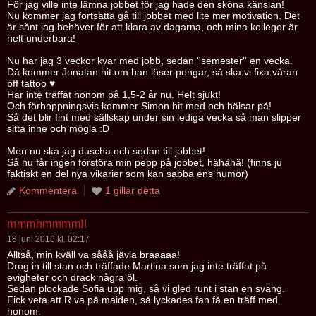
För jag ville inte lämna jobbet för jag hade den sköna känslan!
Nu kommer jag fortsätta gå till jobbet med lite mer motivation. Det
är sånt jag behöver för att klara av dagarna, och mina kollegor är
helt underbara!
Nu har jag 3 veckor kvar med jobb, sedan ''semester'' en vecka.
Då kommer Jonatan hit om han löser pengar, så ska vi fixa våran
bff tattoo ♥
Har inte träffat honom på 1,5-2 år nu. Helt sjukt!
Och förhoppningsvis kommer Simon hit med och hälsar på!
Så det blir fint med sällskap under sin lediga vecka så man slipper
sitta inne och mögla :D
Men nu ska jag duscha och sedan till jobbet!
Så nu får ingen förstöra min pepp på jobbet, hähähä! (finns ju
faktiskt en del nya vikarier som kan sabba ens humör)
Kommentera
1 gillar detta
mmmhmmmm!!
18 juni 2016 kl. 02:17
Alltså, min kväll va sååå jävla braaaaa!
Drog in till stan och träffade Martina som jag inte träffat på
evigheter och drack några öl.
Sedan plockade Sofia upp mig, så vi gled runt i stan en sväng.
Fick veta att R va på maiden, så lyckades fan få en träff med
honom.