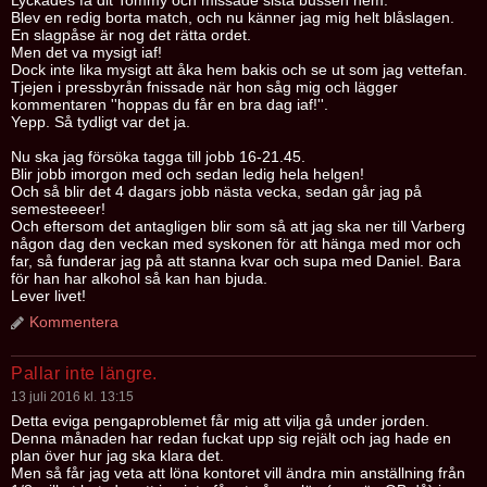
Lyckades få dit Tommy och missade sista bussen hem.
Blev en redig borta match, och nu känner jag mig helt blåslagen.
En slagpåse är nog det rätta ordet.
Men det va mysigt iaf!
Dock inte lika mysigt att åka hem bakis och se ut som jag vettefan.
Tjejen i pressbyrån fnissade när hon såg mig och lägger
kommentaren ''hoppas du får en bra dag iaf!''.
Yepp. Så tydligt var det ja.
Nu ska jag försöka tagga till jobb 16-21.45.
Blir jobb imorgon med och sedan ledig hela helgen!
Och så blir det 4 dagars jobb nästa vecka, sedan går jag på
semesteeeer!
Och eftersom det antagligen blir som så att jag ska ner till Varberg
någon dag den veckan med syskonen för att hänga med mor och
far, så funderar jag på att stanna kvar och supa med Daniel. Bara
för han har alkohol så kan han bjuda.
Lever livet!
Kommentera
Pallar inte längre.
13 juli 2016 kl. 13:15
Detta eviga pengaproblemet får mig att vilja gå under jorden.
Denna månaden har redan fuckat upp sig rejält och jag hade en
plan över hur jag ska klara det.
Men så får jag veta att löna kontoret vill ändra min anställning från