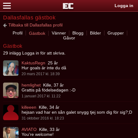
Logga in
Dallasfallas gästbok
Tillbaka till Dallasfallas profil
Profil
Vänner
Blogg
Bilder
Grupper
Gästbok
Gåvor
Gästbok
29 inlägg Logga in för att skriva.
KaktusRegn
25 år
Hur goals är inte du då
20 mars 2017 kl. 18:39
hemlighet
Kille, 37 år
Grattis på födelsedagen :-D
1 januari 2017 kl. 11:22
killeeen
Kille, 34 år
hejsan vad har en sån galet snygg tjej som dig för sig?;D
31 oktober 2016 kl. 18:23
AVIATO
Kille, 33 år
You're welcome!