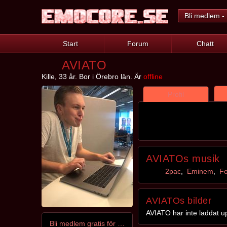
Bli medlem - 
Start
Forum
Chatt
AVIATO
Kille, 33 år. Bor i Örebro län. Är
offline
Profil
AVIATOs musik
2pac
,
Eminem
,
F
AVIATOs bilder
AVIATO har inte laddat u
Bli medlem gratis för att kontakta AVIATO