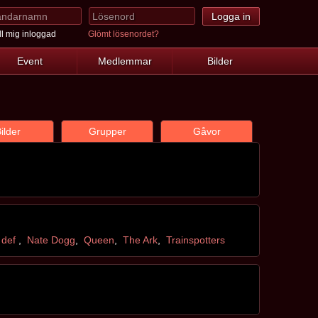
l mig inloggad
Glömt lösenordet?
Event
Medlemmar
Bilder
ilder
Grupper
Gåvor
 def
,
Nate Dogg
,
Queen
,
The Ark
,
Trainspotters