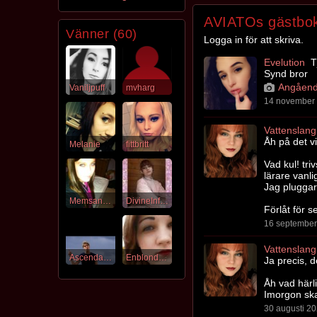
AVIATOs gästbo
Vänner (60)
Logga in för att skriva.
Evelution
Tj
Synd bror
Angåend
Vaniljpuff
mvharg
14 november 
Vattenslang
Åh på det vi
Melanie
fittbritt
Vad kul! tri
lärare vanli
Jag pluggar 
Memsan97
DivineInfecti0n
Förlåt för s
16 september 
Vattenslang
Ascendancy
Enblondbanan
Ja precis, d
Åh vad härl
Imorgon ska
30 augusti 20