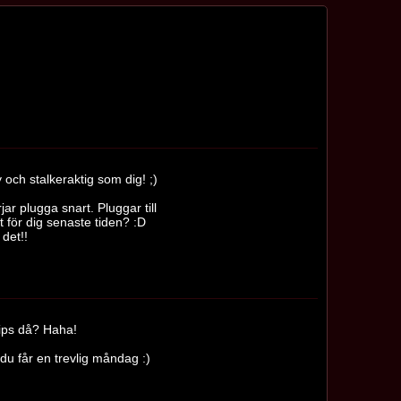
 och stalkeraktig som dig! ;)
jar plugga snart. Pluggar till
aft för dig senaste tiden? :D
 det!!
 tips då? Haha!
du får en trevlig måndag :)