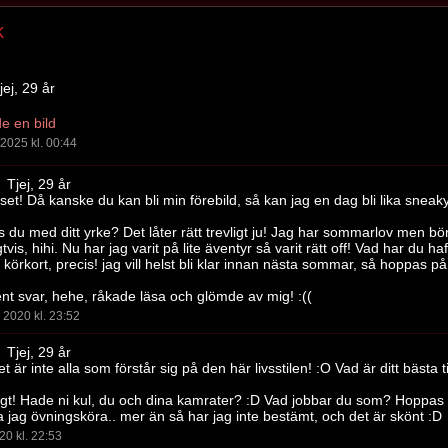
k
ej, 29 år
e en bild
2025 kl. 00:44
Tjej, 29 år
set! Då kanske du kan bli min förebild, så kan jag en dag bli lika sneaky
vs du med ditt yrke? Det låter rätt trevligt ju! Jag har sommarlov men bör
gtvis, hihi. Nu har jag varit på lite äventyr så varit rätt off! Vad har du h
körkort, precis! jag vill helst bli klar innan nästa sommar, så hoppas på
ent svar, hehe, råkade läsa och glömde av mig! :((
2020 kl. 23:52
Tjej, 29 år
et är inte alla som förstår sig på den här livsstilen! :O Vad är ditt bästa
igt! Hade ni kul, du och dina kamrater? :D Vad jobbar du som? Hoppas 
 jag övningsköra.. mer än så har jag inte bestämt, och det är skönt :D
20 kl. 22:53