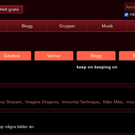
Helt gratis
Hål
Blogg
Grupper
Musik
Gästbok
Vänner
Blogg
B
keep on keeping on
oxy Shazam
,
Imagine Dragons
,
Immortal Technique
,
Killer Mike
,
mos
pp några bilder än.