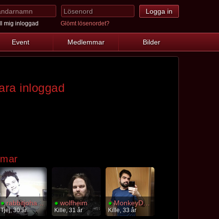
l mig inloggad
Glömt lösenordet?
Event
Medlemmar
Bilder
ara inloggad
mmar
●
rabbitjohanssonn
●
wolfheim
●
MonkeyDLuffy
Tjej, 30 år
Kille, 31 år
Kille, 33 år