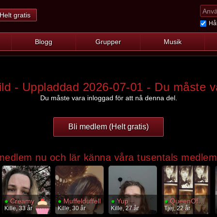
Helt gratis
Hål
Blogg
Grupper
Musik
d - Uppladdad 2026-07-01 - Du måste v
Du måste vara inloggad för att nå denna del.
Bli medlem (Helt gratis)
 medlem nu och lär känna våra tusentals medle
●
Creamy
●
Muffelduffell
●
Yup
●
QueenOfDarkness
Kille, 33 år
Kille, 30 år
Kille, 27 år
Tjej, 22 år