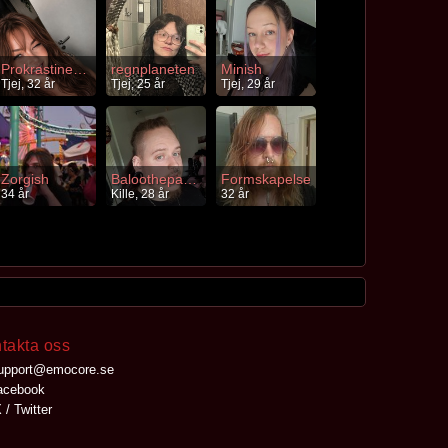
Prokrastinering
regnplaneten
Minish
Tjej, 32 år
Tjej, 25 år
Tjej, 29 år
Zorgish
Baloothepanda
Formskapelse
34 år
Kille, 28 år
32 år
takta oss
upport@emocore.se
cebook
 / Twitter