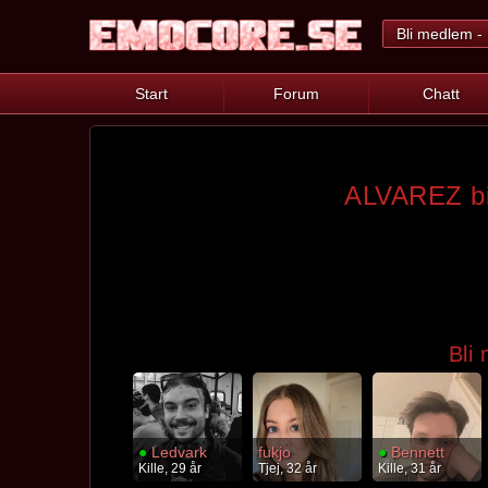
Bli medlem - 
Start
Forum
Chatt
ALVAREZ bil
Bli
●
Ledvark
fukjo
●
Bennett
Kille, 29 år
Tjej, 32 år
Kille, 31 år