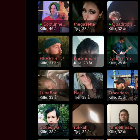
●
Soptunnekatt
thegazette
●
Quadrophenia
Kille, 46 år
Tjej, 33 år
Kille, 32 år
HERPES
hackerman
Dylan_I_Youngblood
Kille, 31 år
Kille, 28 år
Kille, 29 år
LunaBae
Neliz
Trocaderomixer
Kille, 33 år
Tjej, 38 år
Kille, 31 år
Stateofwar
rokkah
Yannethesaftig
Kille, 38 år
Tjej, 32 år
Kille, 32 år