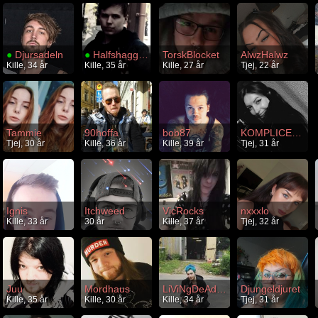
●
Djursadeln
●
Halfshagged
TorskBlocket
AlwzHalwz
Kille, 34 år
Kille, 35 år
Kille, 27 år
Tjej, 22 år
Tammie
90hoffa
bob87
KOMPLICERAD
Tjej, 30 år
Kille, 36 år
Kille, 39 år
Tjej, 31 år
Ignis
Itchweed
VicRocks
nxxxlo
Kille, 33 år
30 år
Kille, 37 år
Tjej, 32 år
Juu
Mordhaus
LiViNgDeAdSoUl92
Djungeldjuret
Kille, 35 år
Kille, 30 år
Kille, 34 år
Tjej, 31 år