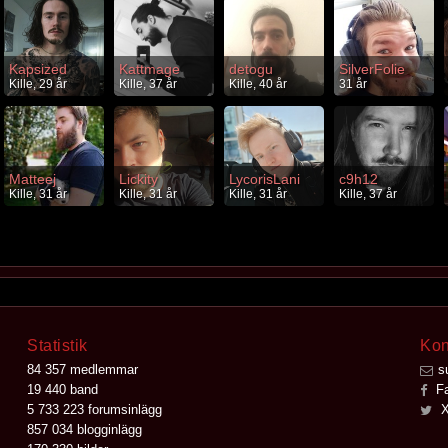
Kapsized
Kattmage
detogu
SilverFolie
Kille, 29 år
Kille, 37 år
Kille, 40 år
31 år
Matteej
Lickity
LycorisLani
c9h12
Kille, 31 år
Kille, 31 år
Kille, 31 år
Kille, 37 år
Statistik
Kon
84 357 medlemmar
s
19 440 band
Fa
5 733 223 forumsinlägg
X
857 034 blogginlägg