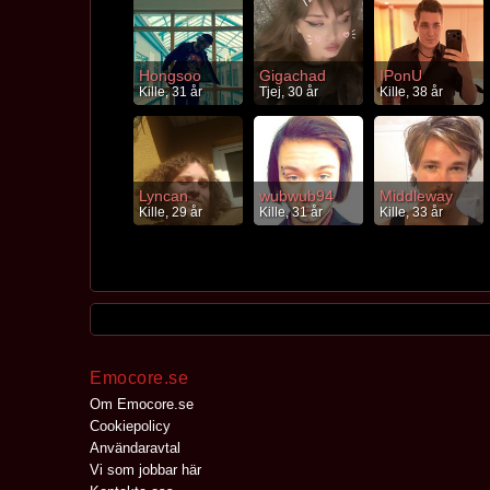
Hongsoo
Gigachad
IPonU
Kille, 31 år
Tjej, 30 år
Kille, 38 år
Lyncan
wubwub94
Middleway
Kille, 29 år
Kille, 31 år
Kille, 33 år
Emocore.se
Om Emocore.se
Cookiepolicy
Användaravtal
Vi som jobbar här