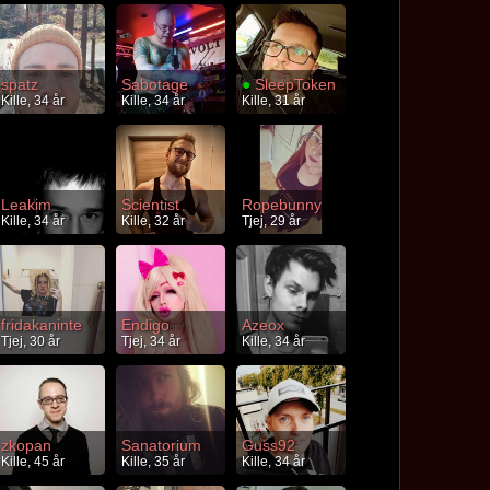
spatz
Sabotage
●
SleepToken
Kille, 34 år
Kille, 34 år
Kille, 31 år
Leakim
Scientist
Ropebunny
Kille, 34 år
Kille, 32 år
Tjej, 29 år
fridakaninte
Endigo
Azeox
Tjej, 30 år
Tjej, 34 år
Kille, 34 år
zkopan
Sanatorium
Guss92
Kille, 45 år
Kille, 35 år
Kille, 34 år