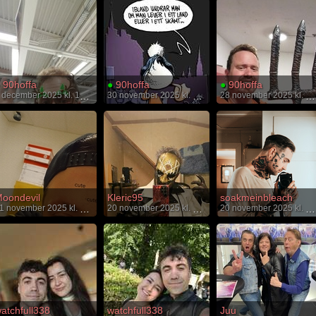
90hoffa
●
90hoffa
●
90hoffa
2 december 2025 kl. 16:27
30 november 2025 kl. 19:06
28 november 2025 kl. 21:19
oondevil
Kleric95
soakmeinbleach
21 november 2025 kl. 14:12
20 november 2025 kl. 22:04
20 november 2025 kl. 14:13
atchfull338
watchfull338
Juu