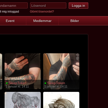
l mig inloggad
Glömt lösenordet?
Event
Medlemmar
Bilder
●
SleepToken
●
SleepToken
1 januari kl. 14:11
1 januari kl. 14:11