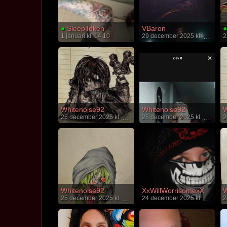
●
SleepToken
VBaron
●
1 januari kl. 14:10
29 december 2025 kl. 23:27
Whitenoise92
Whitenoise92
W
26 december 2025 kl. 16:14
26 december 2025 kl. 16:14
Whitenoise92
XxWillWorrisomexX
W
25 december 2025 kl. 00:00
24 december 2025 kl. 22:59