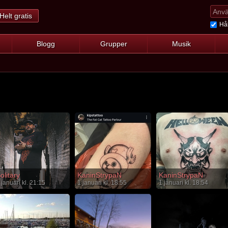
Helt gratis
Hål
Blogg
Grupper
Musik
olitary
KaninStrypaN
KaninStrypaN
 januari kl. 21:15
1 januari kl. 18:55
1 januari kl. 18:54