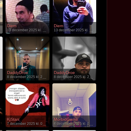
Diem
Diem
13 december 2025 kl. 00:38
13 december 2025 kl. 00:37
DaddyDroe
DaddyDroe
8 december 2025 kl. 20:59
8 december 2025 kl. 20:58
KjStarr
MorbidGame
7 december 2025 kl. 08:08
4 december 2025 kl. 06:36