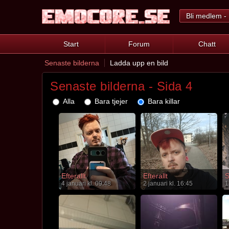
Bli medlem - 
Start
Forum
Chatt
Senaste bilderna
Ladda upp en bild
Senaste bilderna - Sida 4
Alla
Bara tjejer
Bara killar
Efterallt
Efterallt
S
4 januari kl. 09:48
2 januari kl. 16:45
1