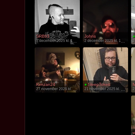
SRB93
Johns
●
3 december 2025 kl. 18:00
2 december 2025 kl. 19:29
Kimzan24
●
SleepToken
M
27 november 2025 kl. 19:36
21 november 2025 kl. 20:11
w