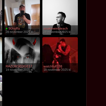
●
90hoffa
soakmeinbleach
28 november 2025 kl. 21:18
28 november 2025 kl. 02:19
RAZORSEDGE17
watchfull338
19 november 2025 kl. 17:12
18 november 2025 kl. 10:01