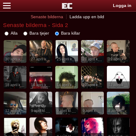
Logga in
Senaste bilderna
Ladda upp en bild
Senaste bilderna - Sida 2
Alla
Bara tjejer
Bara killar
30 april kl. 07:57
27 april kl. 15:53
25 april kl. 22:12
23 april kl. 09:26
22 april kl. 22:51
18 april kl. 11:49
14 april kl. 08:56
14 april kl. 08:56
12 april kl. 16:58
12 april kl. 16:15
12 april kl. 02:21
9 april kl. 20:03
9 april kl. 17:37
9 april kl. 11:56
8 april kl. 07:06