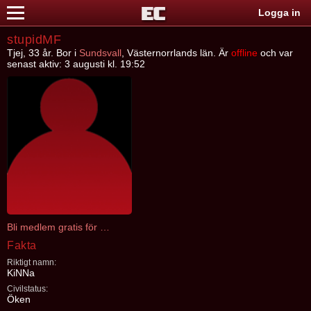
Logga in
stupidMF
Tjej, 33 år. Bor i
Sundsvall
, Västernorrlands län. Är
offline
och var
senast aktiv: 3 augusti kl. 19:52
Bli medlem gratis för att kontakta stupidMF
Fakta
Riktigt namn:
KiNNa
Civilstatus:
Öken