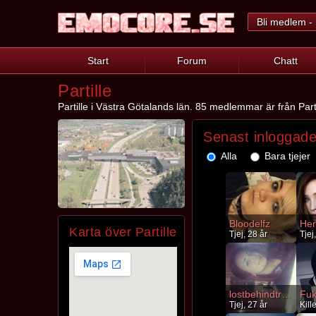
Bli medlem - 
Start
Forum
Chatt
Partille
Partille i Västra Götalands län. 85 medlemmar är från Part
Senast inloggade
Alla
Bara tjejer
Bloodelfz
Her
Karta över Partille
Tjej, 28 år
Tjej
lostbehindtruth
Tjej, 27 år
Kill