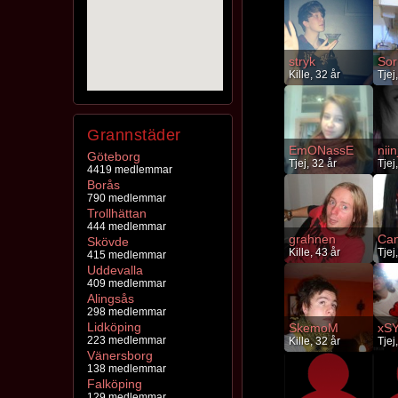
stryk
Sor
Kille, 32 år
Tjej
Grannstäder
EmONassE
nii
Göteborg
Tjej, 32 år
Tjej
4419 medlemmar
Borås
790 medlemmar
Trollhättan
444 medlemmar
grahnen
Can
Skövde
Kille, 43 år
Tjej
415 medlemmar
Uddevalla
409 medlemmar
Alingsås
298 medlemmar
Lidköping
SkemoM
xS
223 medlemmar
Kille, 32 år
Tjej
Vänersborg
138 medlemmar
Falköping
129 medlemmar