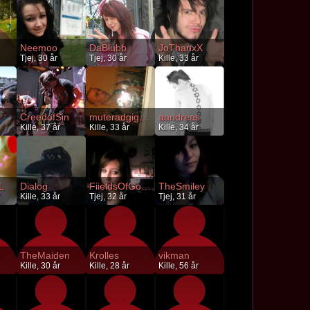
Neemoo
DaBlubb
JoThanxX
Tjej, 30 år
Tjej, 30 år
Kille, 33 år
CreedofSin
muteradgigolo
aandreas
Kille, 37 år
Kille, 33 år
Kille, 34 år
L
Dialog
FiieldsOfGoold
TheSmiley
Kille, 33 år
Tjej, 32 år
Tjej, 31 år
TheMaiden
Krolles
vikman
Kille, 30 år
Kille, 28 år
Kille, 56 år