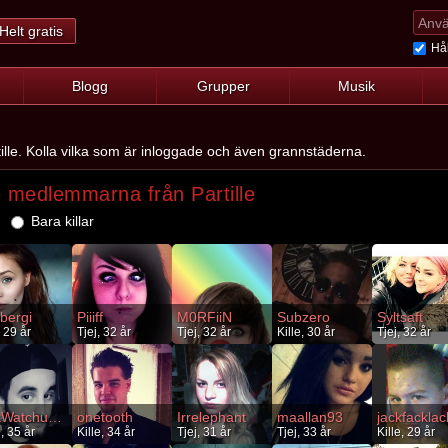
Helt gratis
Hål
Blogg
Grupper
Musik
ille. Kolla vilka som är inloggade och även grannstäderna.
 medlemmarna från Partille
Bara killar
bergi
Piiiff
M0RFiiN
Subzero
Syltsaft
, 29 år
Tjej, 32 år
Tjej, 32 år
Kille, 30 år
Tjej, 32 år
FukWatchuThink
onetooth
Irrelephant
maallan93
jackfacklac
e, 35 år
Kille, 34 år
Tjej, 31 år
Tjej, 33 år
Kille, 29 år