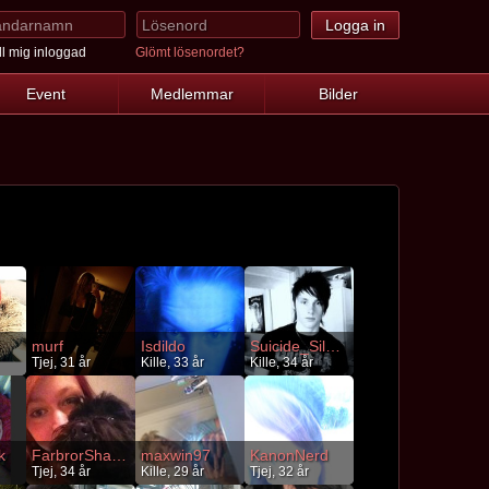
l mig inloggad
Glömt lösenordet?
Event
Medlemmar
Bilder
murf
Isdildo
Suicide_Silence
Tjej, 31 år
Kille, 33 år
Kille, 34 år
k
FarbrorShawn
maxwin97
KanonNerd
Tjej, 34 år
Kille, 29 år
Tjej, 32 år