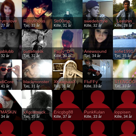
rymylove
Rebyliciouscore
Str00mp
swedenztyle
_Leeshin_
, 27 år
Tjej, 33 år
Kille, 31 år
Kille, 32 år
Kille, 28 år
njablubb
puttefnask
Pauly_D
Anewsound
sofie1991
, 32 år
Tjej, 32 år
Kille, 30 år
Tjej, 34 år
Tjej, 35 år
diCore
blackmonster
XKaajjsaaX
FluFFy
STENCOO
, 41 år
Tjej, 31 år
Tjej, 31 år
Kille, 33 år
Tjej, 33 år
YMASKiN
xXgoatsuckerXx
Ericgbg88
PunkKulan
loppisen
, 34 år
Tjej, 35 år
Kille, 37 år
Kille, 33 år
Kille, 34 år