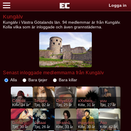
Logga in
Kungälv
Kungälv i Västra Götalands län. 94 medlemmar är från Kungälv.
Kolla vilka som är inloggade och även grannstäderna.
Senast inloggade medlemmarna från Kungälv
Alla
Bara tjejer
Bara killar
Crimsonfucker
Tesseponken
Onyx666
xXsheismyXx
yuu
Kille, 34 år
Tjej, 32 år
Tjej, 25 år
Kille, 31 år
Tjej, 27 år
Gothicpalama
Juliaai
WraithLord420
maxvlntn
Aso
Tjej, 30 år
Tjej, 26 år
Kille, 33 år
Kille, 30 år
Kille, 42 år