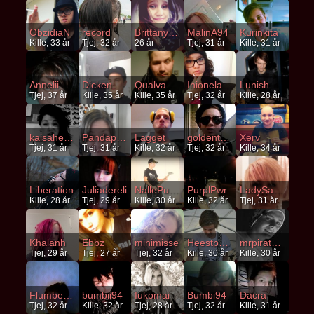
ObzidiaN
record
Brittanybitch
MalinA94
Kurinkita
Kille, 33 år
Tjej, 32 år
26 år
Tjej, 31 år
Kille, 31 år
Annelii
Dicken
Qualvanda
Inionela94
Lunish
Tjej, 37 år
Kille, 35 år
Kille, 35 år
Tjej, 32 år
Kille, 28 år
kaisahengvoss
Pandapops
Lagget
goldenteeth
Xerv
Tjej, 31 år
Tjej, 31 år
Kille, 32 år
Tjej, 32 år
Kille, 34 år
Liberation
Juliadereli
NallePuh911
PurplPwr
LadySandra
Kille, 28 år
Tjej, 29 år
Kille, 30 år
Kille, 32 år
Tjej, 31 år
Khalanh
Ebbz
minimisse
Heestpojken
mrpirateen
Tjej, 29 år
Tjej, 27 år
Tjej, 32 år
Kille, 30 år
Kille, 30 år
Flumberg94
bumbii94
Iukomai
Bumbi94
Dacra
Tjej, 32 år
Kille, 32 år
Tjej, 28 år
Tjej, 32 år
Kille, 31 år