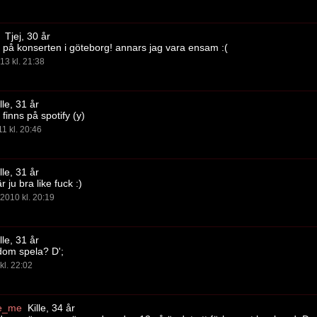
Tjej, 30 år
på konserten i göteborg! annars jag vara ensam :(
13 kl. 21:38
lle, 31 år
 finns på spotify (y)
11 kl. 20:46
lle, 31 år
r ju bra like fuck :)
2010 kl. 20:19
lle, 31 år
 dom spela? D';
kl. 22:02
se_me
Kille, 34 år