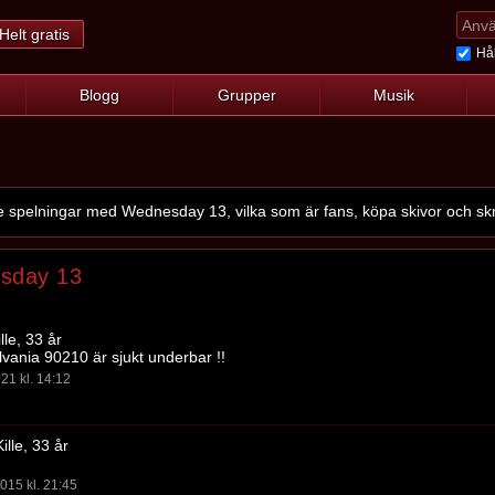
Helt gratis
Hål
Blogg
Grupper
Musik
spelningar med Wednesday 13, vilka som är fans, köpa skivor och skr
sday 13
lle, 33 år
lvania 90210 är sjukt underbar !!
21 kl. 14:12
ille, 33 år
015 kl. 21:45