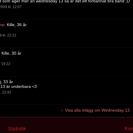
d som äger mer än wednesday 13 så är det ett förbannat bra band ;D
009 kl. 12:07
ow
Kille, 36 år
9 kl. 22:22
Kille, 30 år
. 19:22
j, 33 år
13 är underbara <3
l. 22:42
Visa alla inlägg om Wednesday 13
Statistik
Kon