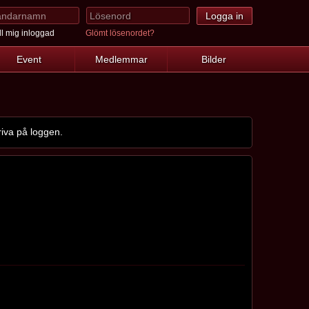
l mig inloggad
Glömt lösenordet?
Event
Medlemmar
Bilder
iva på loggen.