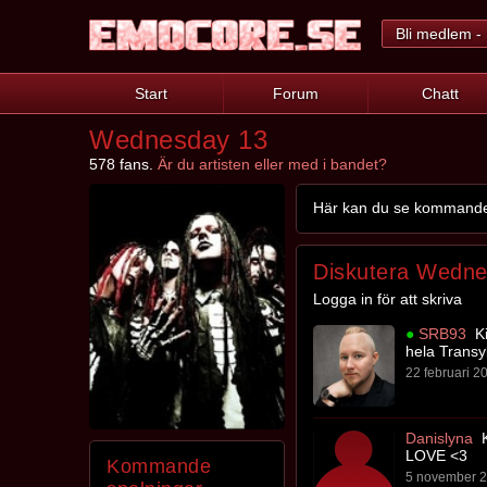
Bli medlem - 
Start
Forum
Chatt
Wednesday 13
578 fans.
Är du artisten eller med i bandet?
Här kan du se kommande 
Diskutera Wedne
Logga in för att skriva
●
SRB93
Ki
hela Transy
22 februari 20
Danislyna
K
LOVE <3
Kommande
5 november 2