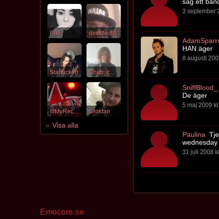
säg ett ban
3 september 2
Poo
devilflesh
AdamSparr
HAN äger
8 augusti 200
Starfucked
Chub_chub
SniffBlood_
De äger
5 maj 2009 kl
InMyRecovery
Crokfan
Visa alla
Paulina
Tje
wednesday 
31 juli 2008 k
Emocore.se