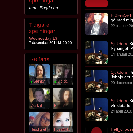
spelningar
Inga tillagda än.
Fr0kenSv4r
gå med mig 
Tidigare
22 oktober 20
spelningar
Wednesday 13
7 december 2011 kl. 20:00
Sjukdom
Ki
Ny singel ;P
14 januari 20
578 fans
Sjukdom
Ki
Jahaja det ä
●
Spinky
●
VicRocks
20 december 
Sjukdom
Ki
vfr slutade
Meskalinus
Hattm4n
24 april 2010 
Hell_choo
Husdjuret
RosaGlitter