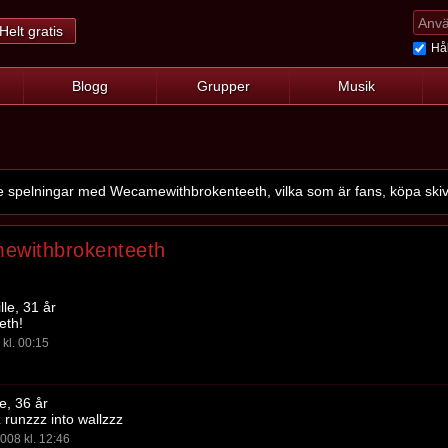
Helt gratis
Hål
Blogg
Grupper
Musik
spelningar med Wecamewithbrokenteeth, vilka som är fans, köpa skivo
ewithbrokenteeth
lle, 31 år
eth!
kl. 00:15
le, 36 år
runzzz into wallzzz
008 kl. 12:46