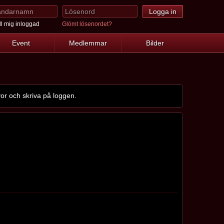
l mig inloggad
Glömt lösenordet?
Event
Medlemmar
Bilder
r och skriva på loggen.