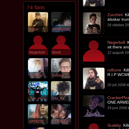
74 fans
Zucchini
Kil
älsskar tru
28 oktober 20
Apzor
DickBiscuit
Negerboll
K
sit there a
Negerboll
Bond
22 augusti 20
roflcore
Kil
R.I.P WCWB
4GGiexc0re
Exosist
20 juli 2008 k
CrackerPlz
Tom_Himself
xXx_KewinIAm_xXx
ONE ARMED
29 juni 2008 k
APOOTIE
COCKBLOCK
Scabby
Kill