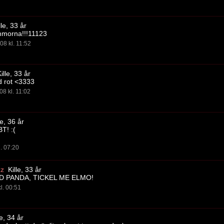
le, 33 år
mmorna!!!11123
08 kl. 11:52
ille, 33 år
nd rot <3333
08 kl. 11:02
le, 36 år
T! :(
l. 07:20
zz
Kille, 33 år
 PANDA, TICKEL ME ELMO!
l. 00:51
e, 34 år