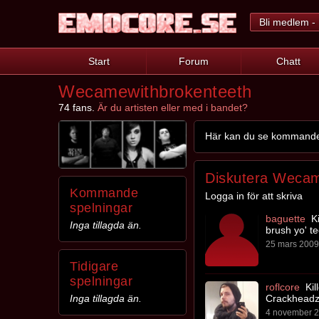
Bli medlem - 
Start
Forum
Chatt
Wecamewithbrokenteeth
74 fans.
Är du artisten eller med i bandet?
Här kan du se kommande 
Diskutera Wecam
Kommande
Logga in för att skriva
spelningar
baguette
Ki
Inga tillagda än.
brush yo' te
25 mars 2009 
Tidigare
spelningar
roflcore
Kil
Crackheadz 
Inga tillagda än.
4 november 2