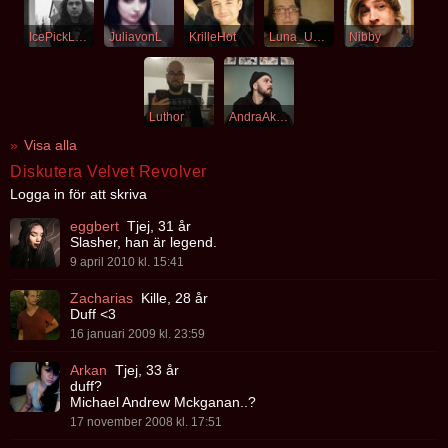
IcePickLobotomy
JuliavonL
KrilleHot
Luna_Uniq
Nibby
Luthor
AndraAkten
Visa alla
Diskutera Velvet Revolver
Logga in för att skriva
eggbert
Tjej, 31 år
Slasher, han är legend.
9 april 2010 kl. 15:41
Zacharias
Kille, 28 år
Duff <3
16 januari 2009 kl. 23:59
Arkan
Tjej, 33 år
duff?
Michael Andrew Mckganan..?
17 november 2008 kl. 17:51