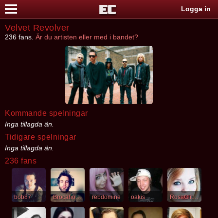
Logga in
Velvet Revolver
236 fans.
Är du artisten eller med i bandet?
Kommande spelningar
Inga tillagda än.
Tidigare spelningar
Inga tillagda än.
236 fans
bob87
Brocahontaz
rebdomine
oakis
RosaGlitter