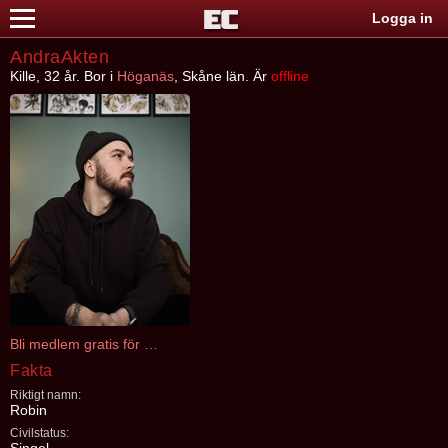
Logga in
AndraAkten
Kille, 32 år. Bor i
Höganäs
, Skåne län. Är
offline
Bli medlem gratis för att kontakta AndraAkten
Fakta
Riktigt namn:
Robin
Civilstatus: