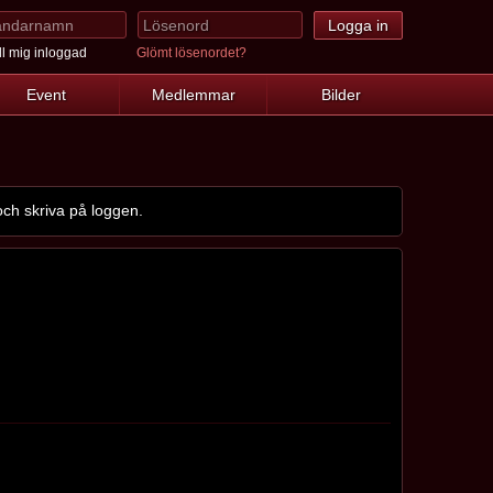
l mig inloggad
Glömt lösenordet?
Event
Medlemmar
Bilder
ch skriva på loggen.