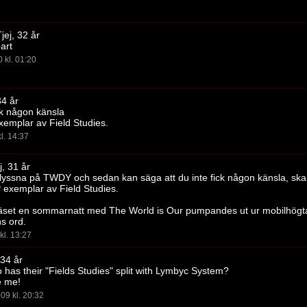
jej, 32 år
art
 kl. 01:20
34 år
ick någon känsla
exemplar av Field Studies.
l. 14:37
j, 31 år
yssna på TWDY och sedan kan säga att du inte fick någon känsla, ska 
P exemplar av Field Studies.
 gräset en sommarnatt med The World is Our pumpandes ut ur mobilhögta
ns ord.
kl. 13:27
 34 år
has their "Fields Studies" split with Lymbyc System?
e me!
09 kl. 20:32