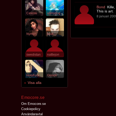
Bond
Kille,
This is art.
Celeste
u8mydog
8 januari 2009
Nymph
boat
swedistan
nattlejon
HolyFuck
Glosoli
Visa alla
Emocore.se
Om Emocore.se
Cookiepolicy
Användaravtal