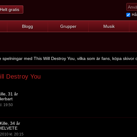
Helt gratis
Hål
Blogg
Grupper
Musik
pelningar med This Will Destroy You, vilka som är fans, köpa skivor o
ill Destroy You
lle, 31 år
derbart
l. 19:50
Kille, 34 år
HELVETE
2010 kl. 20:15