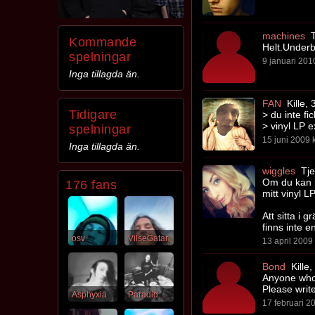
machines
T
Kommande
Helt.Underb
spelningar
9 januari 2010
Inga tillagda än.
FAN
Kille, 
Tidigare
> du inte f
> vinyl LP 
spelningar
15 juni 2009 k
Inga tillagda än.
wiggles
Tje
Om du kan l
176 fans
mitt vinyl L
Att sitta i
finns inte e
osv
VilseGatari
13 april 2009 
Bond
Kille,
Anyone who 
Please writ
Asphyxia
Paradiddlediddle
17 februari 20