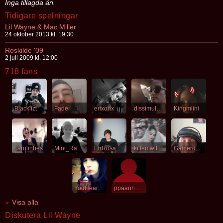
Inga tillagda än.
Tidigare spelningar
Lil Wayne & Mac Miller
24 oktober 2013 kl. 19:30
Roskilde '09
2 juli 2009 kl. 12:00
718 fans
Blacklizt
Fade
erixonx
dissimulated
Kingmiini
carolinhes
Mini_Randis
EnRosaGuldFisk
killemwithkarma
Gamerdadswd
YouHeartMe
ppaannddaann
Visa alla
Diskutera Lil Wayne