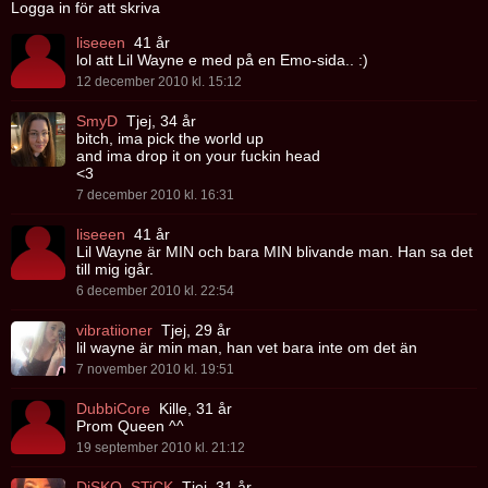
Logga in för att skriva
liseeen
41 år
lol att Lil Wayne e med på en Emo-sida.. :)
12 december 2010 kl. 15:12
SmyD
Tjej, 34 år
bitch, ima pick the world up
and ima drop it on your fuckin head
<3
7 december 2010 kl. 16:31
liseeen
41 år
Lil Wayne är MIN och bara MIN blivande man. Han sa det
till mig igår.
6 december 2010 kl. 22:54
vibratiioner
Tjej, 29 år
lil wayne är min man, han vet bara inte om det än
7 november 2010 kl. 19:51
DubbiCore
Kille, 31 år
Prom Queen ^^
19 september 2010 kl. 21:12
DiSKO_STiCK
Tjej, 31 år