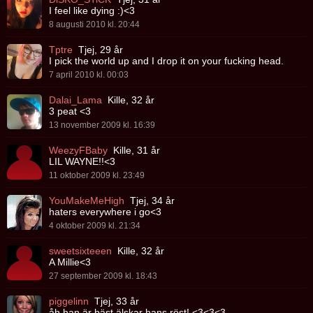
I feel like dying :)<3
8 augusti 2010 kl. 20:44
Tptre
Tjej, 29 år
I pick the world up and I drop it on your fucking head.
7 april 2010 kl. 00:03
Dalai_Lama
Kille, 32 år
3 peat <3
13 november 2009 kl. 16:39
WeezyFBaby
Kille, 31 år
LIL WAYNE!!<3
11 oktober 2009 kl. 23:49
YouMakeMeHigh
Tjej, 34 år
haters everywhere i go<3
4 oktober 2009 kl. 21:34
sweetsixteeen
Kille, 32 år
A Millie<3
27 september 2009 kl. 18:43
piggelinn
Tjej, 33 år
åh han är bäst älskar hans röst! <3<3<3