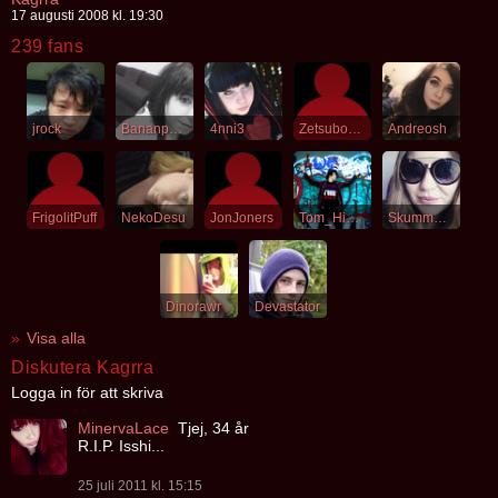
17 augusti 2008 kl. 19:30
239 fans
jrock
Bananpandan
4nni3
Zetsubou_kid
Andreosh
FrigolitPuff
NekoDesu
JonJoners
Tom_Himself
SkummBanan
Dinorawr
Devastator
Visa alla
Diskutera Kagrra
Logga in för att skriva
MinervaLace
Tjej, 34 år
R.I.P. Isshi...
25 juli 2011 kl. 15:15