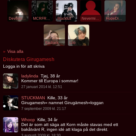
Devilsblood
MCRFRE4K
Blacklizt
Nevermind3000
HopeDiesLast
Badluckbursell
Lilo
Visa alla
Diskutera Girugamesh
Logga in för att skriva
ladylinda
Tjej, 38 år
Kommer till Europa i sommar!
27 januari 2014 kl. 12:51
STUCKMAN
Kille, 33 år
Girugamesh= namnet Girugämesh=loggan
7 september 2009 kl. 21:17
Whoop
Kille, 34 år
Det är som att säga att Korn måste stavas med ett
bakåtvänt R, ingen idé att klaga på det direkt.
3 augusti 2009 kl. 18:30