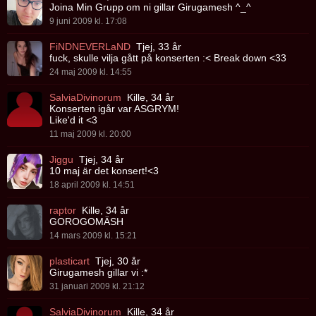
Joina Min Grupp om ni gillar Girugamesh ^_^
9 juni 2009 kl. 17:08
FiNDNEVERLaND
Tjej, 33 år
fuck, skulle vilja gått på konserten :< Break down <33
24 maj 2009 kl. 14:55
SalviaDivinorum
Kille, 34 år
Konserten igår var ASGRYM!
Like'd it <3
11 maj 2009 kl. 20:00
Jiggu
Tjej, 34 år
10 maj är det konsert!<3
18 april 2009 kl. 14:51
raptor
Kille, 34 år
GOROGOMÄSH
14 mars 2009 kl. 15:21
plasticart
Tjej, 30 år
Girugamesh gillar vi :*
31 januari 2009 kl. 21:12
SalviaDivinorum
Kille, 34 år