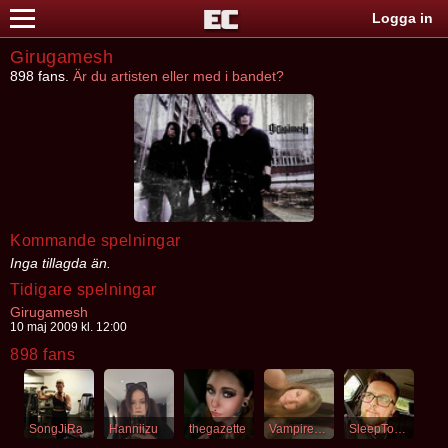
Logga in
Girugamesh
898 fans.
Är du artisten eller med i bandet?
Kommande spelningar
Inga tillagda än.
Tidigare spelningar
Girugamesh
10 maj 2009 kl. 12:00
898 fans
SongJiRa
Hanniizu
thegazette
VampireSaint
SleepToken