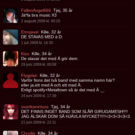
FallenAngel666
Tjej, 35 år
Jä*la bra music X3
2 augusti 2009 kl. 00:25
Emojavel
Kille, 32 år
DE STAVAS MED ä D:
1 juli 2009 kl. 16:35
Kizu
Kille, 34 år
De stavar det med Ä gör dem.
29 juni 2009 kl. 00:08
Flygplan
Kille, 32 år
Varför finns det två band med samma namn här?
eller ja,ett med A och ett med Ä.
Enligt spotify+Metaltown så är det med Ä ._.
24 juni 2009 kl. 17:39
svartkanintuss
Tjej, 34 år
DET FINNS INGET BAND SOM SLÅR GIRUGAMESH!!!!
JAG ÄLSKAR DOM SÅ HJÄVLA MYCKET!!!!!<3<3<3<3<3
21 juni 2009 kl. 22:11
Chrullis
Kille, 34 år