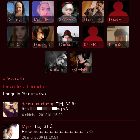
Spinky
MorbidGame
3RAZER
Greed
DeadForYou
TheDarkLove
DuunkeN
Crimsonfucker
0KL4RT
KaninStrypaN
erixonx
xKOFFiN
Visa alla
Diskutera Fronda
Logga in för att skriva
dessiesandberg
Tjej, 32 år
älskliiiiiiiiiiiiiiiiiiiiiiiiiiiing <3
4 oktober 2013 kl. 16:33
Myrx
Tjej, 31 år
Frooondaaaaaaaaaaaaaaaaaa ;#<3
26 maj 2009 kl. 18:59