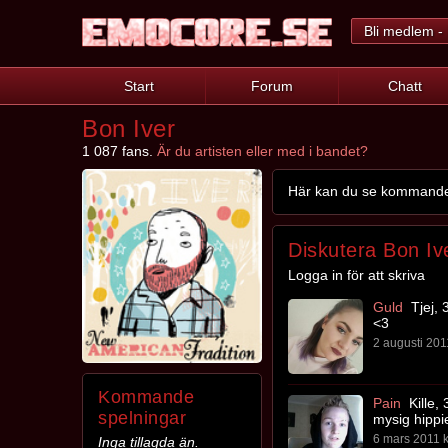
Bli medlem - 
Start
Forum
Chatt
Bon Iver
1 087 fans.
Är du artisten eller med i bandet?
Här kan du se kommande s
Diskutera Bon Iv
Logga in för att skriva
Guld
Tjej, 
<3
2 augusti 201
Kommande
Pain
Kille, 
spelningar
mysig hipp
6 mars 2011 k
Inga tillagda än.