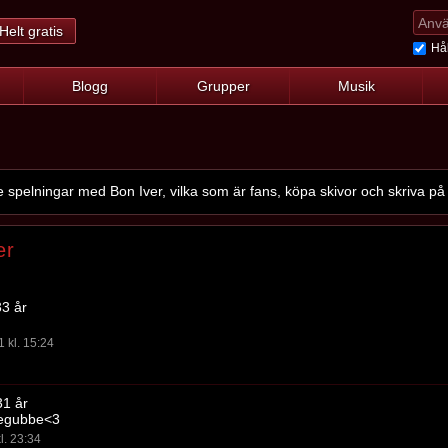
Helt gratis
Hål
Blogg
Grupper
Musik
pelningar med Bon Iver, vilka som är fans, köpa skivor och skriva på
er
33 år
1 kl. 15:24
31 år
iegubbe<3
l. 23:34