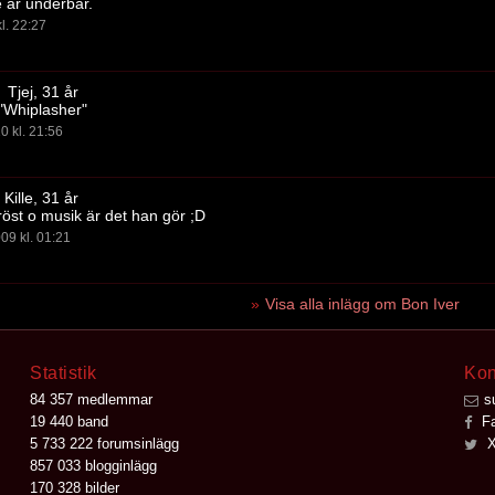
 är underbar.
l. 22:27
Tjej, 31 år
"Whiplasher"
0 kl. 21:56
Kille, 31 år
 röst o musik är det han gör ;D
09 kl. 01:21
Visa alla inlägg om Bon Iver
Statistik
Kon
84 357 medlemmar
s
19 440 band
Fa
5 733 222 forumsinlägg
X
857 033 blogginlägg
170 328 bilder