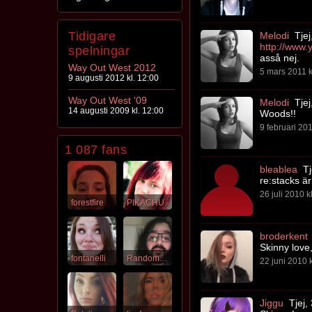
Tidigare
Melodi
Tjej
spelningar
asså nej.
Way Out West 2012
5 mars 2011 k
9 augusti 2012 kl. 12:00
Way Out West '09
Melodi
Tjej
14 augusti 2009 kl. 12:00
Woods!!
9 februari 201
1 087 fans
bleablea
Tj
re:stacks är
26 juli 2010 k
forestfire
PIKACHU
broderkent
Skinny love
fontanelli
RandomBlackDude
22 juni 2010 k
Jiggu
Tjej,