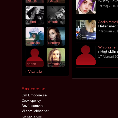
Skinny Love
Potatis
livsfragment
19 maj 2010 k
Aprilhimmel
Jonert
erixonx
Håller med 
7 februari 201
midoskip
Herbergi
Whiplasher
riktigt skön
17 februari 20
nnnnn
YamadaAkira
Visa alla
Emocore.se
Om Emocore.se
Cookiepolicy
Användaravtal
Vi som jobbar här
Kontakta oss