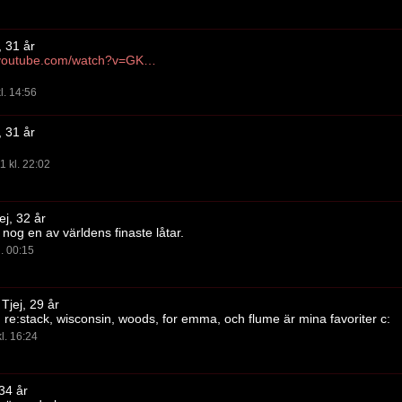
, 31 år
http://www.youtube.com/watch?v=GKvg2ZFpYis&feature=related
l. 14:56
, 31 år
1 kl. 22:02
ej, 32 år
 nog en av världens finaste låtar.
l. 00:15
Tjej, 29 år
, re:stack, wisconsin, woods, for emma, och flume är mina favoriter c:
l. 16:24
 34 år