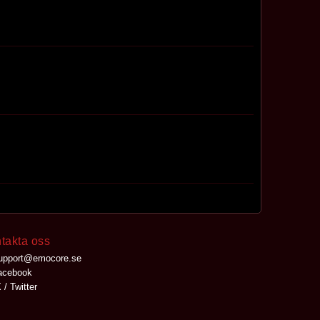
takta oss
upport@emocore.se
cebook
 / Twitter