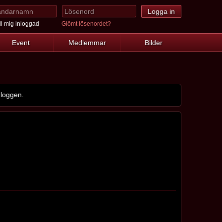
l mig inloggad
Glömt lösenordet?
Event
Medlemmar
Bilder
 loggen.