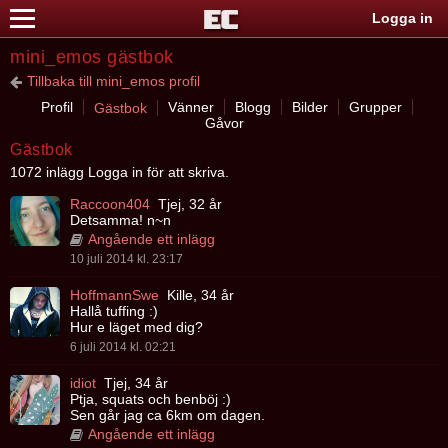
Logga in
mini_emos gästbok
Tillbaka till mini_emos profil
Profil
Vänner
Blogg
Bilder
Grupper
Gästbok
Gåvor
Gästbok
1072 inlägg Logga in för att skriva.
Raccoon404
Tjej, 32 år
Detsamma! n~n
Angående ett inlägg
10 juli 2014 kl. 23:17
HoffmannSwe
Kille, 34 år
Hallå tuffing :)
Hur e läget med dig?
6 juli 2014 kl. 02:21
idiot
Tjej, 34 år
Ptja, squats och benböj :)
Sen går jag ca 6km om dagen.
Angående ett inlägg