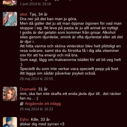
1 juni 2014 kl. 19:16
idiot
Tjej, 34 år
Dra ner på det kan man ju göra.
Men då gäller det ju att man öppnar ögonen för vad man
stoppar i sig. Att leva på pasta är ju allt annat än nyttigt.
I godis är det gelatin som kommer från grisar. Alkohol
silas genom djurdelar, smink är ofta djurtestat eller att det
är djur i.
Att hitta varma och sköna vinterskor blev helt plötsligt en
resa svårare, samt ska du försöka få i dig alla vitaminer
osv för att ha energi och må bra.
Som sagt, lägg om matvanorna istället för att bli veg helt
:)
Speciellt du som inte verkar vara speciellt pepp på livet.
Att lägga om sådär påverkar psyket också.
26 maj 2014 kl. 20:55
Dramatik
31 år
mm, ska fan inte skaffa ett enda jävla djur till.. det räcker
fan nu... :(
Angående ett inlägg
25 maj 2014 kl. 16:23
Eijho
Kille, 33 år
älskar dig med syrran <3