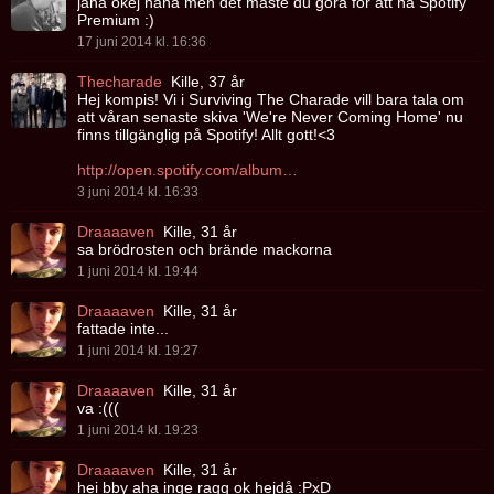
jaha okej haha men det måste du göra för att ha Spotify
Premium :)
17 juni 2014 kl. 16:36
Thecharade
Kille, 37 år
Hej kompis! Vi i Surviving The Charade vill bara tala om
att våran senaste skiva 'We're Never Coming Home' nu
finns tillgänglig på Spotify! Allt gott!<3
http://open.spotify.com/album/22bNssSYeZKIySzuXWZH7Q
3 juni 2014 kl. 16:33
Draaaaven
Kille, 31 år
sa brödrosten och brände mackorna
1 juni 2014 kl. 19:44
Draaaaven
Kille, 31 år
fattade inte...
1 juni 2014 kl. 19:27
Draaaaven
Kille, 31 år
va :(((
1 juni 2014 kl. 19:23
Draaaaven
Kille, 31 år
hei bby aha inge ragg ok hejdå :PxD