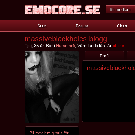
Bli medlem - 
Start
Forum
Chatt
massiveblackholes blogg
Tjej, 35 år. Bor i
Hammarö
, Värmlands län. Är
offline
Profil
massiveblackhol
Bli medlem gratis för att kontakta massiveblackhole