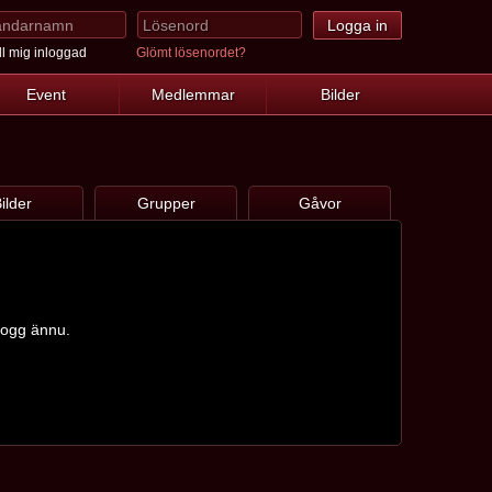
l mig inloggad
Glömt lösenordet?
Event
Medlemmar
Bilder
ilder
Grupper
Gåvor
blogg ännu.