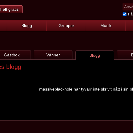
Helt gratis
Hål
Blogg
Grupper
Musik
Gästbok
Vänner
B
Blogg
es blogg
massiveblackhole har tyvärr inte skrivit nått i sin 