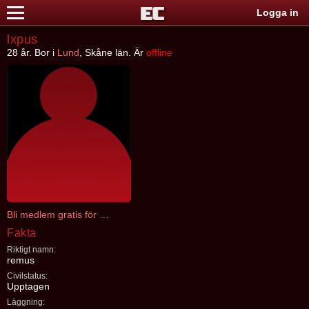
Logga in
lxpus
28 år. Bor i
Lund
, Skåne län. Är
offline
Bli medlem gratis för att kontakta lxpus
Fakta
Riktigt namn:
remus
Civilstatus:
Upptagen
Läggning: