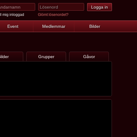
l mig inloggad
Glömt lösenordet?
Event
Medlemmar
Bilder
ilder
Grupper
Gåvor