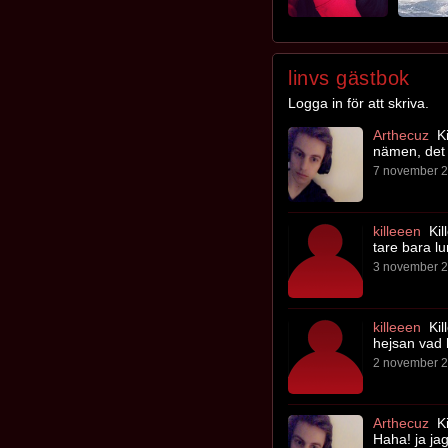
linvs gästbok
Logga in för att skriva.
Arthecuz
Ki
nämen, det 
7 november 2
killeeen
Kil
tare bara l
3 november 2
killeeen
Kil
hejsan vad 
2 november 2
Arthecuz
Ki
Haha! ja ja