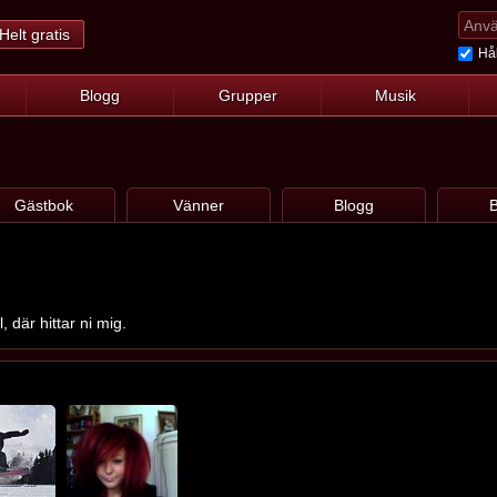
Helt gratis
Hål
Blogg
Grupper
Musik
Gästbok
Vänner
Blogg
B
, där hittar ni mig.