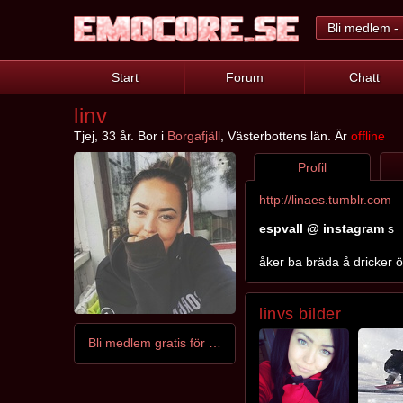
Bli medlem - 
Start
Forum
Chatt
linv
Tjej, 33 år. Bor i
Borgafjäll
, Västerbottens län. Är
offline
Profil
http://linaes.tumblr.com
espvall @ instagram
s
åker ba bräda å dricker öl
linvs bilder
Bli medlem gratis för att kontakta linv