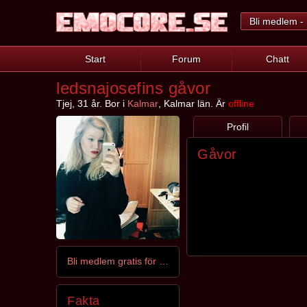
Bli medlem - 
Start
Forum
Chatt
ledsnajosefins gåvor
Tjej, 31 år. Bor i
Kalmar
, Kalmar län. Är
offline
Profil
Gåvor
Bli medlem gratis för att kontakta ledsnajosefin
Fakta