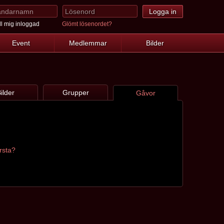
l mig inloggad
Glömt lösenordet?
Event
Medlemmar
Bilder
ilder
Grupper
Gåvor
örsta?