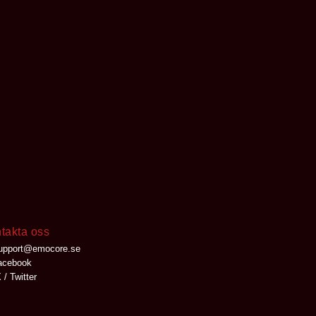
takta oss
upport@emocore.se
cebook
 / Twitter