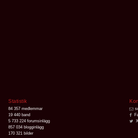
Statistik
Kon
84 357 medlemmar
s
19 440 band
Fa
5 733 224 forumsinlägg
X
857 034 blogginlägg
170 321 bilder