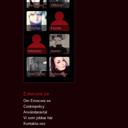
Neverland
Offliiine
0nlyTaemint
Fevsie
Intohimo
beebs
JuanTapas
ledsnalina
Emocore.se
Om Emocore.se
Cookiepolicy
Användaravtal
Vi som jobbar här
Kontakta oss