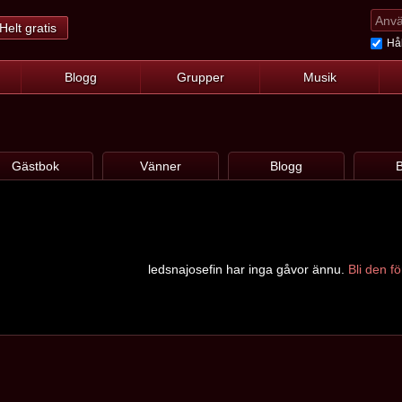
Helt gratis
Hål
Blogg
Grupper
Musik
Gästbok
Vänner
Blogg
B
ledsnajosefin har inga gåvor ännu.
Bli den f