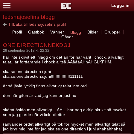
Logga in
ledsnajosefins blogg
Tillbaka till ledsnajosefins profil
Profil
Gästbok
Vänner
Bilder
Grupper
Blogg
Gåvor
ONE DIRECTIONNEKDGJ
29 september 2013 kl. 22:32
har inte skrivit ett inlägg om det än för har varit i chock, allvarligt
talat.. är fortfarande i chock alltså ÅÅåååÅHhÅHGLKFHM,
ska se one direction i juni...
ska.se.one.direction.i.juni!!!!!!!!!!!!!!!!111111
är så jävla lycklig finns allvarligt talat inte ord
den här gifen är vad jag känner just nu
skämt åsido men allvarligt... ÅH... har nog aldrig skrikit så mycket
som jag gjorde när vi fick biljetter
(använder ordet allvarligt på tok för mycket men allvarligt talat så
jag bryr mig inte för jag ska se one direction i juni ahahahhaha)