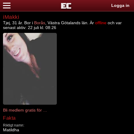
Logga in
iMakki
Tjej, 31 år. Bor i
Borås
, Västra Götalands län. Är
offline
och var
senast aktiv: 22 juli kl. 08:26
Bli medlem gratis för att kontakta iMakki
Fakta
Riktigt namn:
Matildha