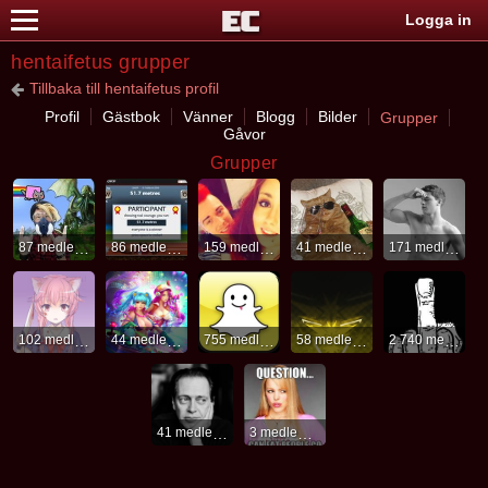
Logga in
hentaifetus grupper
Tillbaka till hentaifetus profil
Profil
Gästbok
Vänner
Blogg
Bilder
Grupper
Gåvor
Grupper
87 medlemmar
86 medlemmar
159 medlemmar
41 medlemmar
171 medlemmar
102 medlemmar
44 medlemmar
755 medlemmar
58 medlemmar
2 740 medlemmar
41 medlemmar
3 medlemmar