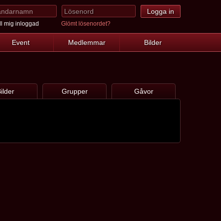
l mig inloggad
Glömt lösenordet?
Event
Medlemmar
Bilder
ilder
Grupper
Gåvor