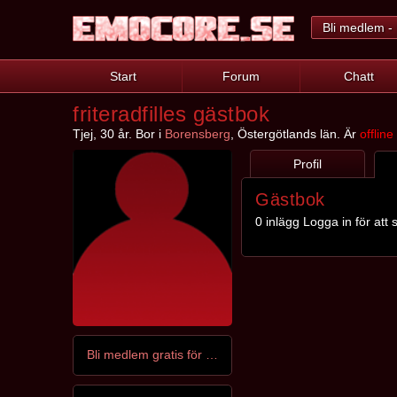
Bli medlem - 
Start
Forum
Chatt
friteradfilles gästbok
Tjej, 30 år. Bor i
Borensberg
, Östergötlands län. Är
offline
Profil
Gästbok
0 inlägg Logga in för att s
Bli medlem gratis för att kontakta friteradfille