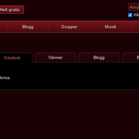
Helt gratis
Hål
Blogg
Grupper
Musik
Vänner
Blogg
B
Gästbok
kriva.