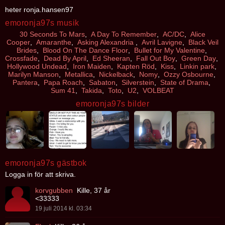
heter ronja.hansen97
emoronja97s musik
30 Seconds To Mars
,
A Day To Remember
,
AC/DC
,
Alice
Cooper
,
Amaranthe
,
Asking Alexandria
,
Avril Lavigne
,
Black Veil
Brides
,
Blood On The Dance Floor
,
Bullet for My Valentine
,
Crossfade
,
Dead By April
,
Ed Sheeran
,
Fall Out Boy
,
Green Day
,
Hollywood Undead
,
Iron Maiden
,
Kapten Röd
,
Kiss
,
Linkin park
,
Marilyn Manson
,
Metallica
,
Nickelback
,
Nomy
,
Ozzy Osbourne
,
Pantera
,
Papa Roach
,
Sabaton
,
Silverstein
,
State of Drama
,
Sum 41
,
Takida
,
Toto
,
U2
,
VOLBEAT
emoronja97s bilder
emoronja97s gästbok
Logga in för att skriva.
korvgubben
Kille, 37 år
<33333
19 juli 2014 kl. 03:34