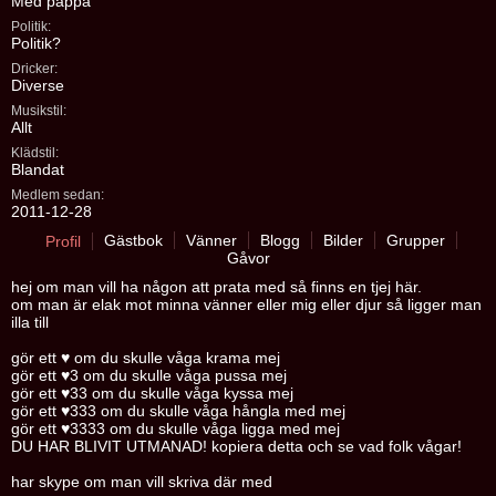
Med pappa
Politik:
Politik?
Dricker:
Diverse
Musikstil:
Allt
Klädstil:
Blandat
Medlem sedan:
2011-12-28
Gästbok
Vänner
Blogg
Bilder
Grupper
Profil
Gåvor
hej om man vill ha någon att prata med så finns en tjej här.
om man är elak mot minna vänner eller mig eller djur så ligger man
illa till
gör ett ♥ om du skulle våga krama mej
gör ett ♥3 om du skulle våga pussa mej
gör ett ♥33 om du skulle våga kyssa mej
gör ett ♥333 om du skulle våga hångla med mej
gör ett ♥3333 om du skulle våga ligga med mej
DU HAR BLIVIT UTMANAD! kopiera detta och se vad folk vågar!
har skype om man vill skriva där med