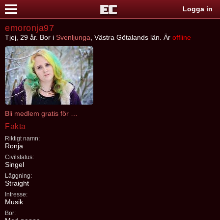
Logga in
emoronja97
Tjej, 29 år. Bor i
Svenljunga
, Västra Götalands län. Är
offline
Bli medlem gratis för att kontakta emoronja97
Fakta
Riktigt namn:
Ronja
Civilstatus:
Singel
Läggning:
Straight
Intresse:
Musik
Bor: