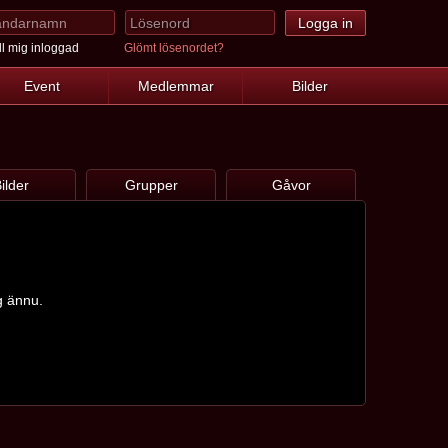
l mig inloggad
Glömt lösenordet?
Event
Medlemmar
Bilder
ilder
Grupper
Gåvor
gg ännu.