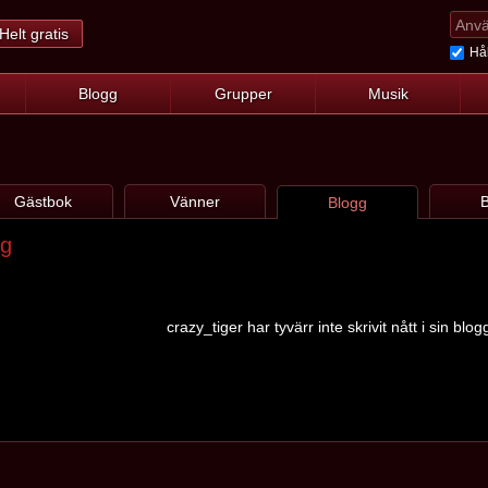
Helt gratis
Hål
Blogg
Grupper
Musik
Gästbok
Vänner
B
Blogg
gg
crazy_tiger har tyvärr inte skrivit nått i sin blo