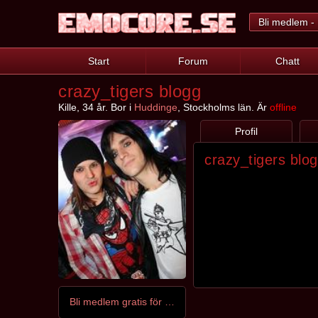
Bli medlem - 
Start
Forum
Chatt
crazy_tigers blogg
Kille, 34 år. Bor i
Huddinge
, Stockholms län. Är
offline
Profil
crazy_tigers blo
Bli medlem gratis för att kontakta crazy_tiger