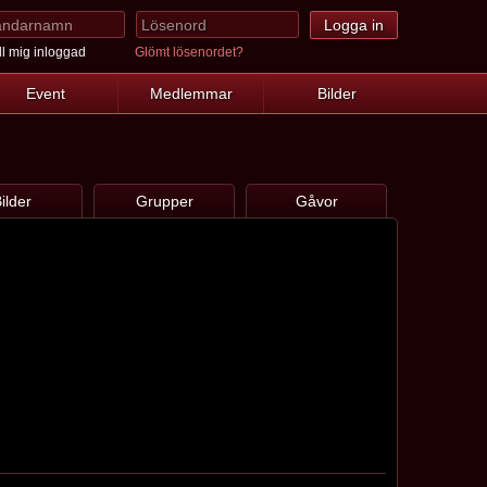
l mig inloggad
Glömt lösenordet?
Event
Medlemmar
Bilder
ilder
Grupper
Gåvor