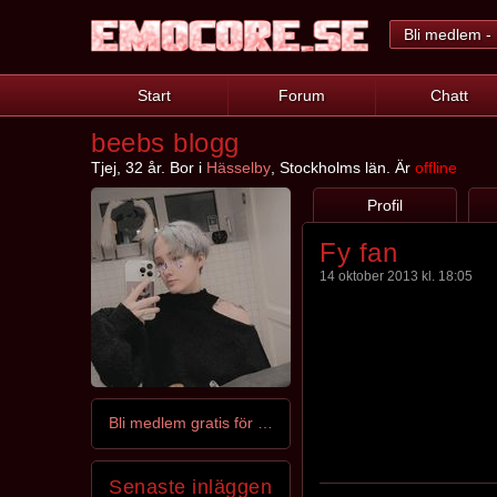
Bli medlem - 
Start
Forum
Chatt
beebs blogg
Tjej, 32 år. Bor i
Hässelby
, Stockholms län. Är
offline
Profil
Fy fan
14 oktober 2013 kl. 18:05
Bli medlem gratis för att kontakta beebs
Senaste inläggen