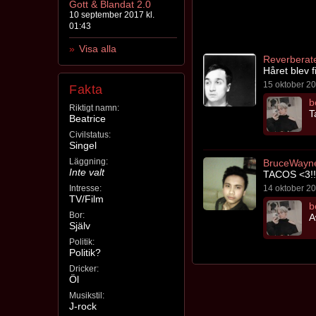
Gott & Blandat 2.0
10 september 2017 kl.
01:43
Visa alla
Reverberat
Håret blev fi
15 oktober 20
Fakta
b
Riktigt namn:
T
Beatrice
Civilstatus:
Singel
Läggning:
BruceWayn
Inte valt
TACOS <3!!
Intresse:
14 oktober 20
TV/Film
b
Bor:
A
Själv
Politik:
Politik?
Dricker:
Öl
Musikstil:
J-rock