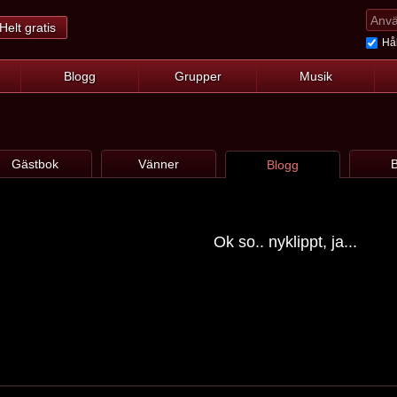
Helt gratis
Hål
Blogg
Grupper
Musik
Gästbok
Vänner
B
Blogg
Ok so.. nyklippt, ja...