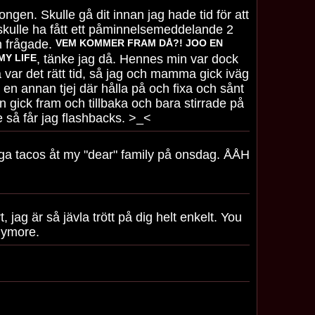
ongen. Skulle gå dit innan jag hade tid för att
, skulle ha fått ett påminnelsemeddelande 2
ch frågade.
VEM KOMMER FRAM DÅ?! JOO EN
MY LIFE
, tänke jag då. Hennes min var dock
ar det rätt tid, så jag och mamma gick iväg
e en annan tjej där hålla på och fixa och sånt
en gick fram och tillbaka och bara stirrade på
e så får jag flashbacks. >_<
laga tacos åt my "dear" family på onsdag. ÅÅH
, jag är så jävla trött på dig helt enkelt. You
anymore.