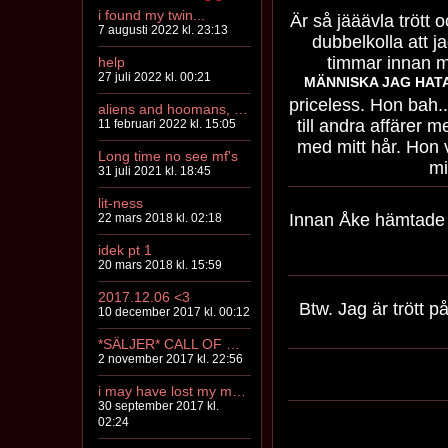
i found my twin...
Är så jääävla trött 
7 augusti 2022 kl. 23:13
dubbelkolla att j
timmar innan me
help
27 juli 2022 kl. 00:21
MÄNNISKA JAG HAT
priceless. Hon bah.
aliens and hoomans, I give to you...
till andra affärer m
11 februari 2022 kl. 15:05
med mitt hår. Hon v
Long time no see mf's
mi
31 juli 2021 kl. 18:45
lit-ness
Innan Åke hämtade os
22 mars 2018 kl. 02:18
idek pt 1
20 mars 2018 kl. 15:59
2017.12.06 <3
Btw. Jag är trött på
10 december 2017 kl. 00:12
*SÄLJER* CALL OF DUTY WWII : PS4 CODE RIGHT NOW
2 november 2017 kl. 22:56
i may have lost my mind
30 september 2017 kl.
02:24