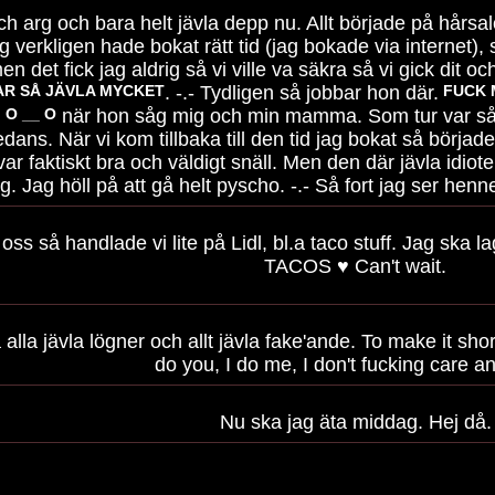
och arg och bara helt jävla depp nu. Allt började på hårsal
ag verkligen hade bokat rätt tid (jag bokade via internet)
n det fick jag aldrig så vi ville va säkra så vi gick dit o
AR SÅ JÄVLA MYCKET
. -.- Tydligen så jobbar hon där.
FUCK 
.
O __ O
när hon såg mig och min mamma. Som tur var så v
edans. När vi kom tillbaka till den tid jag bokat så börjad
ar faktiskt bra och väldigt snäll. Men den där jävla idiot
g. Jag höll på att gå helt pyscho. -.- Så fort jag ser henn
s så handlade vi lite på Lidl, bl.a taco stuff. Jag ska 
TACOS ♥ Can't wait.
 alla jävla lögner och allt jävla fake'ande. To make it short
do you, I do me, I don't fucking care 
Nu ska jag äta middag. Hej då.