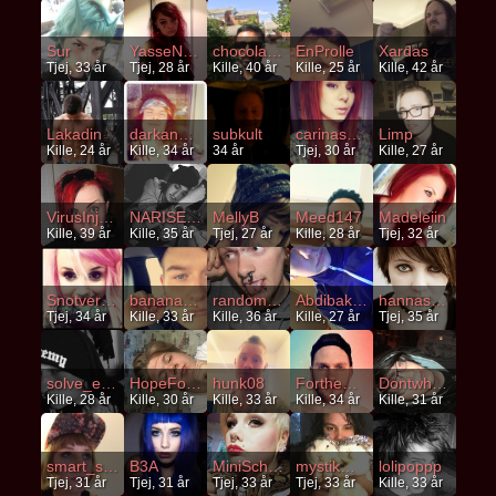
Sur
YasseNasse
chocolatte2020
EnProlle
Xardas
Tjej, 33 år
Tjej, 28 år
Kille, 40 år
Kille, 25 år
Kille, 42 år
Lakadin
darkangel_92
subkult
carinasara
Limp
Kille, 24 år
Kille, 34 år
34 år
Tjej, 30 år
Kille, 27 år
VirusInjection
NARISEBA
MellyB
Meed147
Madeleiin
Kille, 39 år
Kille, 35 år
Tjej, 27 år
Kille, 28 år
Tjej, 32 år
Snotvermin
bananahamok
randomcore
Abdibakkwalla
hannasajag
Tjej, 34 år
Kille, 33 år
Kille, 36 år
Kille, 27 år
Tjej, 35 år
solve_et_coagula
HopeForFuture
hunk08
FortheDreams
Dontwhatme
Kille, 28 år
Kille, 30 år
Kille, 33 år
Kille, 34 år
Kille, 31 år
smart_snygg
B3A
MiniSchwein
mystikman
lolipoppp
Tjej, 31 år
Tjej, 31 år
Tjej, 33 år
Tjej, 33 år
Kille, 33 år