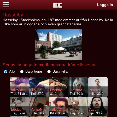
Logga in
Hässelby
Hässelby i Stockholms län. 187 medlemmar är från Hässelby. Kolla
vilka som är inloggade och även grannstäderna.
Senast inloggade medlemmarna från Hässelby
Alla
Bara tjejer
Bara killar
mikonfikon
lillalula
DarknessLover
Halsmandel
stvafel
Tjej, 31 år
Tjej, 27 år
31 år
Tjej, 30 år
Kille, 33 år
beebs
YumeNeDai
ToBeOrNotToBe
Robot
Atypi
Tjej, 32 år
Kille, 36 år
Kille, 30 år
Tjej, 30 år
Tjej, 33 år