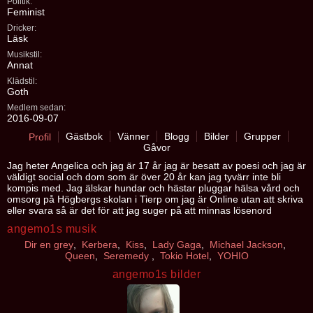
Politik:
Feminist
Dricker:
Läsk
Musikstil:
Annat
Klädstil:
Goth
Medlem sedan:
2016-09-07
Gästbok
Vänner
Blogg
Bilder
Grupper
Profil
Gåvor
Jag heter Angelica och jag är 17 år jag är besatt av poesi och jag är
väldigt social och dom som är över 20 år kan jag tyvärr inte bli
kompis med. Jag älskar hundar och hästar pluggar hälsa vård och
omsorg på Högbergs skolan i Tierp om jag är Online utan att skriva
eller svara så är det för att jag suger på att minnas lösenord
angemo1s musik
Dir en grey
,
Kerbera
,
Kiss
,
Lady Gaga
,
Michael Jackson
,
Queen
,
Seremedy
,
Tokio Hotel
,
YOHIO
angemo1s bilder