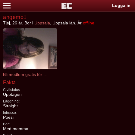
Logga in
angemo1
Tjej, 26 år. Bor i
Uppsala
, Uppsala län. Är
offline
Bli medlem gratis för att kontakta angemo1
Fakta
Civilstatus:
Upptagen
Läggning:
Straight
Intresse:
Poesi
Bor:
Med mamma