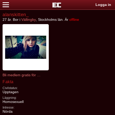
Logga in
alanskitten_
27 år. Bor i
Vällingby
, Stockholms län. Är
offline
Bli medlem gratis för att kontakta alanskitten_
Fakta
Civilstatus:
Upptagen
Läggning:
Homosexuell
Intresse:
Nörda