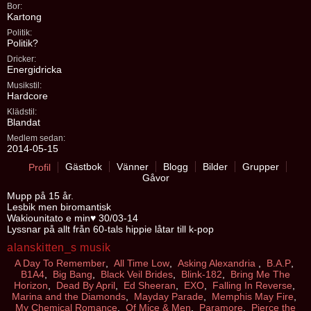
Bor:
Kartong
Politik:
Politik?
Dricker:
Energidricka
Musikstil:
Hardcore
Klädstil:
Blandat
Medlem sedan:
2014-05-15
Gästbok
Vänner
Blogg
Bilder
Grupper
Profil
Gåvor
Mupp på 15 år.
Lesbik men biromantisk
Wakiounitato e min♥ 30/03-14
Lyssnar på allt från 60-tals hippie låtar till k-pop
alanskitten_s musik
A Day To Remember
,
All Time Low
,
Asking Alexandria
,
B.A.P
,
B1A4
,
Big Bang
,
Black Veil Brides
,
Blink-182
,
Bring Me The
Horizon
,
Dead By April
,
Ed Sheeran
,
EXO
,
Falling In Reverse
,
Marina and the Diamonds
,
Mayday Parade
,
Memphis May Fire
,
My Chemical Romance
,
Of Mice & Men
,
Paramore
,
Pierce the