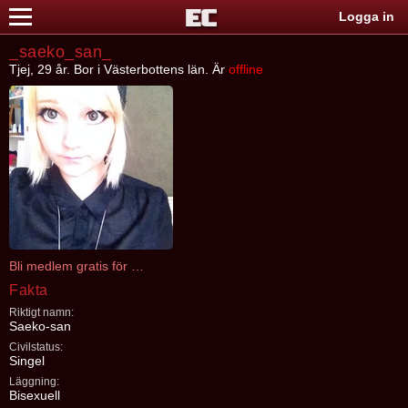
Logga in
_saeko_san_
Tjej, 29 år. Bor i Västerbottens län. Är
offline
Bli medlem gratis för att kontakta _saeko_san_
Fakta
Riktigt namn:
Saeko-san
Civilstatus:
Singel
Läggning:
Bisexuell