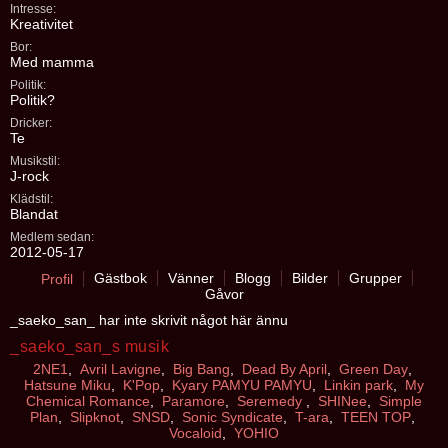
Intresse:
Kreativitet
Bor:
Med mamma
Politik:
Politik?
Dricker:
Te
Musikstil:
J-rock
Klädstil:
Blandat
Medlem sedan:
2012-05-17
Gästbok
Vänner
Blogg
Bilder
Grupper
Profil
Gåvor
_saeko_san_ har inte skrivit något här ännu
_saeko_san_s musik
2NE1
,
Avril Lavigne
,
Big Bang
,
Dead By April
,
Green Day
,
Hatsune Miku
,
K'Pop
,
Kyary PAMYU PAMYU
,
Linkin park
,
My
Chemical Romance
,
Paramore
,
Seremedy
,
SHINee
,
Simple
Plan
,
Slipknot
,
SNSD
,
Sonic Syndicate
,
T-ara
,
TEEN TOP
,
Vocaloid
,
YOHIO