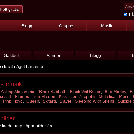
Helt gratis
Hål
Blogg
Grupper
Musik
Gästbok
Vänner
Blogg
B
 skrivit något här ännu
_s musik
,
Asking Alexandria
,
Black Sabbath
,
Black Veil Brides
,
Bob Marley
,
Bo
ses
,
In Flames
,
Iron Maiden
,
Kiss
,
Led Zeppelin
,
Metallica
,
Muse
,
,
Pink Floyd
,
Queen
,
Skitarg
,
Slayer
,
Sleeping With Sirens
,
Suicide 
bilder
 laddat upp några bilder än.