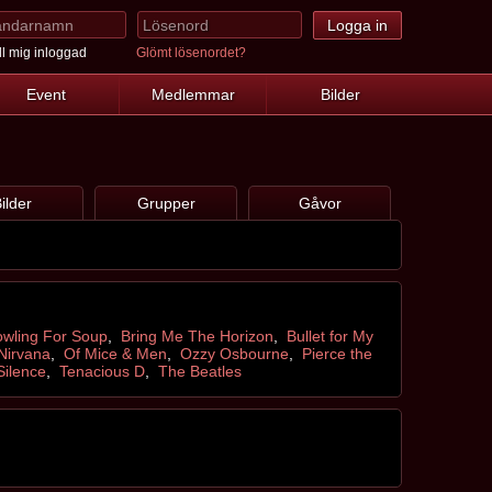
l mig inloggad
Glömt lösenordet?
Event
Medlemmar
Bilder
ilder
Grupper
Gåvor
wling For Soup
,
Bring Me The Horizon
,
Bullet for My
Nirvana
,
Of Mice & Men
,
Ozzy Osbourne
,
Pierce the
Silence
,
Tenacious D
,
The Beatles