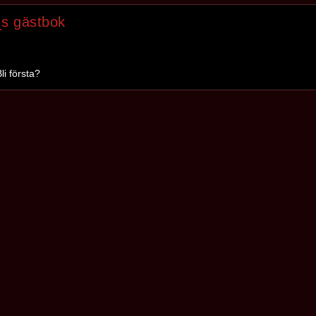
_s gästbok
li första?