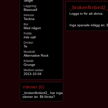
Singel
Läggning:
_brokenfknbird2
Bisexuell
Logga in för att skriva.
Intresse:
Teckna
Bor:
Inga sparade inlägg än. B
Med någon
Politik:
Inte valt
Dricker:
Te
Musikstil:
Alternative Rock
Klädstil:
Grunge
Medlem sedan:
2013-10-04
Vänner (0)
_brokenfknbird2_ har inga
vänner än. Bli första?