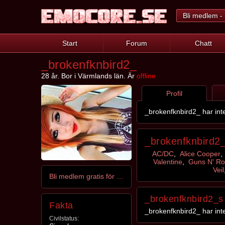
Bli medlem - 
Start
Forum
Chatt
_brokenfknbird2_
28 år. Bor i Värmlands län. Är
offline
Profil
_brokenfknbird2_ har inte
_brokenfknbird2
AC/DC
,
Alice Cooper
Valentine
,
Guns N' Ro
Veil
Bli medlem gratis för att kontakta _brokenfknbird2_
_brokenfknbird2_s 
Fakta
_brokenfknbird2_ har inte
Civilstatus: