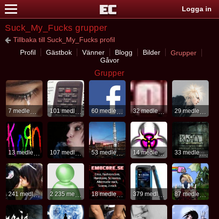
Logga in
Suck_My_Fucks grupper
Tillbaka till Suck_My_Fucks profil
Profil
Gästbok
Vänner
Blogg
Bilder
Grupper
Gåvor
Grupper
7 medlemmar
101 medlemmar
60 medlemmar
32 medlemmar
29 medlemmar
13 medlemmar
107 medlemmar
53 medlemmar
14 medlemmar
33 medlemmar
241 medlemmar
2 235 medlemmar
18 medlemmar
379 medlemmar
87 medlemmar