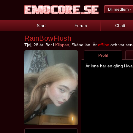
Bli medlem - 
Start
Forum
Chatt
RainBowFlush
Tjej, 28 år. Bor i
Klippan
, Skåne län. Är
offline
och var senas
Profil
Är inne här en gång i kvar