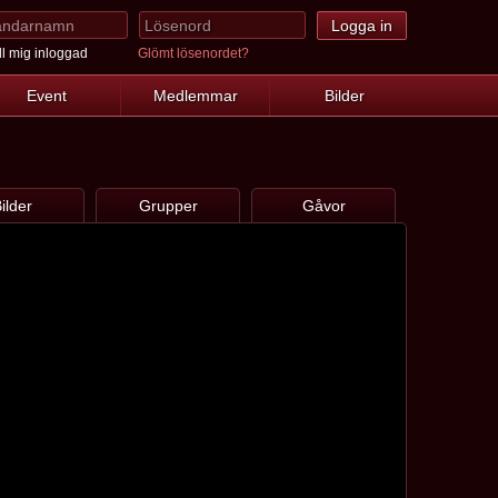
l mig inloggad
Glömt lösenordet?
Event
Medlemmar
Bilder
ilder
Grupper
Gåvor