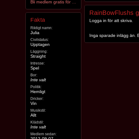
Bli medlem gratis för att kontakta RainBowFlush
RainBowFlushs g
Fakta
Logga in för att skriva.
Riktigt namn:
Julia
Inga sparade inlägg än. B
Civilstatus:
Upptagen
Läggning:
Straight
Intresse:
Spel
Bor:
Inte valt
Politik:
Hemligt
Dricker:
Vin
Musikstil:
Allt
Klädstil:
Inte valt
Medlem sedan:
2012-09-07