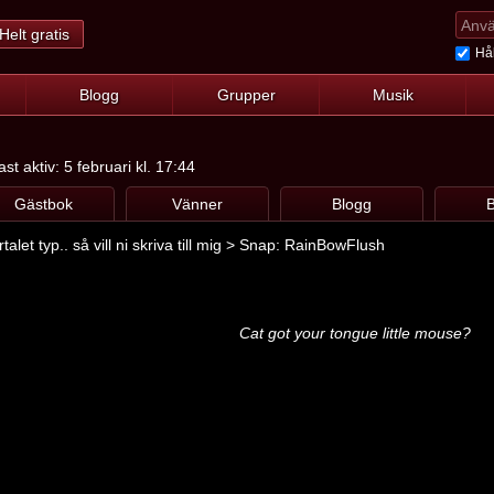
Helt gratis
Hål
Blogg
Grupper
Musik
t aktiv: 5 februari kl. 17:44
Gästbok
Vänner
Blogg
B
talet typ.. så vill ni skriva till mig > Snap: RainBowFlush
Cat got your tongue little mouse?