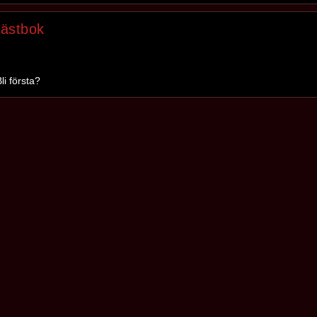
ästbok
li första?