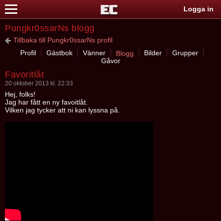
Logga in
Pungkr0ssarNs blogg
Tillbaka till Pungkr0ssarNs profil
Profil
Gästbok
Vänner
Bilder
Grupper
Blogg
Gåvor
Favoritlåt
20 oktober 2013 kl. 22:33
Hej, folks!
Jag har fått en ny favoitlåt.
Vilken jag tycker att ni kan lyssna på.