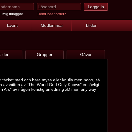
l mig inloggad
Glömt lösenordet?
Event
Medlemmar
Bilder
ilder
Grupper
Gåvor
er täcket med och bara mysa eller knulla men nooo, så
sta avsnitten av "The World God Only Knows" en jävligt
ri Arc" av någon konstig anledning xD men any way