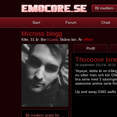
Bli medlem - 
Start
Forum
Chatt
Mrcross blogg
Kille, 31 år. Bor i
Lund
, Skåne län. Är
offline
Profil
Thoooose lone
26 september 2013 kl. 20:23
Yeyeye, detta är en tråk
nu sitter man och kör GW2
bra serie med 3 säsonge
awesome anime serie för 
Up and away GW2 aw8s 
Bli medlem gratis för att kontakta Mrcross