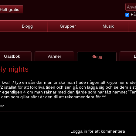
Helt gratis
Hål
Blogg
Grupper
Musik
Gästbok
Vänner
B
Blogg
ly nights
ig kväll :/ typ en sån där man önska man hade någon att krypa ner und
 istället för att fördriva tiden och sen gå och lägga sig och se dem si
r egentligen 4 om man räknar med den fjärde som har fått namnet "Ten
dem som gillar sånt är den till att rekommendera för ^^
^^
Logga in för att kommentera