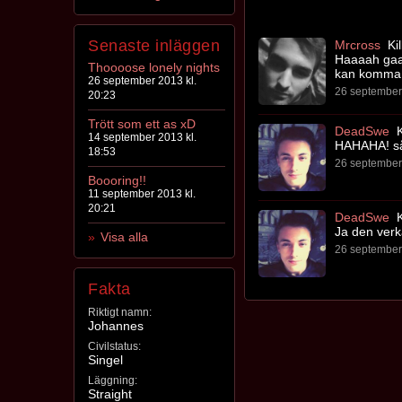
Senaste inläggen
Mrcross
Kil
Haaaah gaa
Thoooose lonely nights
kan komma 
26 september 2013 kl.
26 september 
20:23
Trött som ett as xD
DeadSwe
K
14 september 2013 kl.
HAHAHA! såå
18:53
26 september 
Boooring!!
11 september 2013 kl.
20:21
DeadSwe
K
Ja den ver
Visa alla
26 september 
Fakta
Riktigt namn:
Johannes
Civilstatus:
Singel
Läggning:
Straight