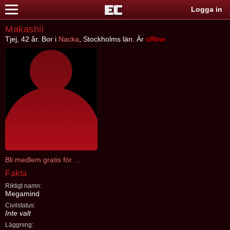
Logga in
Makashii
Tjej, 42 år. Bor i
Nacka
, Stockholms län. Är
offline
Bli medlem gratis för att kontakta Makashii
Fakta
Riktigt namn:
Megamind
Civilstatus:
Inte valt
Läggning: