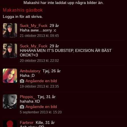
Makashii har inte laddat upp några bilder än.
Makashiis gästbok
Logga in för att skriva.
Suck_My_Fuck
29 år
Haha aww....sorry :c
21 oktober 2013 kl. 09:45
Suck_My_Fuck
29 år
HAHAHA MEN IT'S DUBSTEP, EXCISION ÄR BÄST
OKOK?<3
20 oktober 2013 kl. 22:02
Ambulatory
Tjej, 26 år
Haha ;D
Angående en bild
19 oktober 2013 kl. 23:35
Ploppis_
Tjej, 31 år
hahaha XD
Angående en bild
5 september 2013 kl. 15:20
Farbror
Kille, 31 år