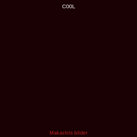
C00L
Makashiis bilder