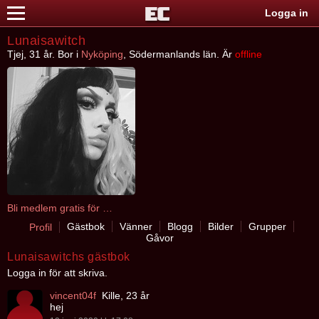
Logga in
Lunaisawitch
Tjej, 31 år. Bor i
Nyköping
, Södermanlands län. Är
offline
Bli medlem gratis för att kontakta Lunaisawitch
Gästbok
Vänner
Blogg
Bilder
Grupper
Profil
Gåvor
Lunaisawitchs gästbok
Logga in för att skriva.
vincent04f
Kille, 23 år
hej