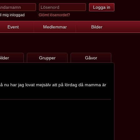
l mig inloggad
Glömt lösenordet?
Event
Medlemmar
Bilder
ilder
Grupper
Gåvor
 så nu har jag lovat mejsälv att på lördag då mamma är