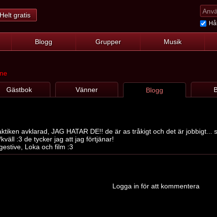
Helt gratis
Hål
Blogg
Grupper
Musik
ine
Gästbok
Vänner
B
Blogg
ktiken avklarad, JAG HATAR DE!! de är as tråkigt och det är jobbigt...
väll :3 de tycker jag att jag förtjänar!
estive, Loka och film :3
Logga in för att kommentera