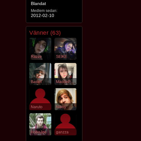
Blandat
Medlem sedan:
2012-02-10
Vänner (63)
Razze
SEIKE
Bastet
MaddePadde
Naruto
Nibby
HoboJoe
ganzza