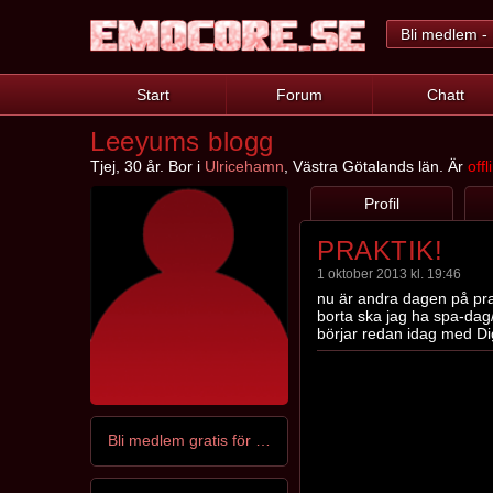
Bli medlem - 
Start
Forum
Chatt
Leeyums blogg
Tjej, 30 år. Bor i
Ulricehamn
, Västra Götalands län. Är
offl
Profil
PRAKTIK!
1 oktober 2013 kl. 19:46
nu är andra dagen på pra
borta ska jag ha spa-dag/k
börjar redan idag med Dig
Bli medlem gratis för att kontakta Leeyum