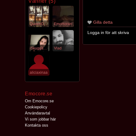
Vänner (5)
Gilla detta
QueenOfDarkness
EmoHoran
Logga in för att skriva
iSkugganAvTellus
Vlad
aliciaxinaa
Emocore.se
Om Emocore.se
Cookiepolicy
Användaravtal
Vi som jobbar här
Kontakta oss