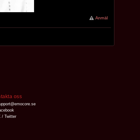
Anmäl
takta oss
upport@emocore.se
cebook
 / Twitter