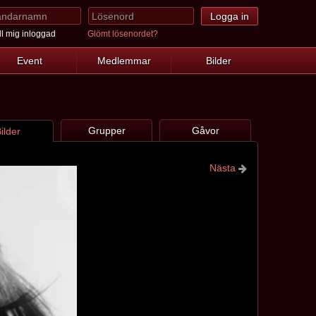
l mig inloggad
Glömt lösenordet?
Event
Medlemmar
Bilder
Grupper
Gåvor
ilder
Nästa