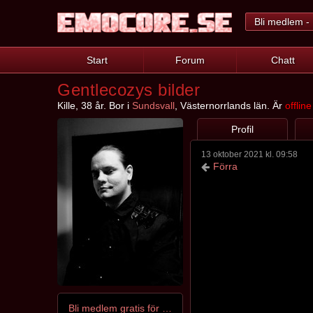
Bli medlem - 
Start
Forum
Chatt
Gentlecozys bilder
Kille, 38 år. Bor i
Sundsvall
, Västernorrlands län. Är
offline
Profil
13 oktober 2021 kl. 09:58
Förra
Bli medlem gratis för att kontakta Gentlecozy