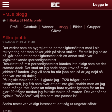
Logga in
FMJs blogg
Tillbaka till FMJs profil
Profil
Gästbok
Vänner
Bilder
Grupper
Blogg
Gåvor
Söka joobb
9 oktober 2013 kl. 11:40
Det verkar som en nygrej att ha personlighets/iqtest med i sin
rekrytering när man söker jobb på vissa ställen. Ett ställe jag sökte
på igår hade ett personlighetstest och ett annat ställe var
logiskttänkande+personlighetstest.
Resultatet på mitt personlighetstest kändes inte riktigt som att det
stämde dock. Det stod att jag hade höga krav på mina
jobbförhållanden. Jag vill bara ha nåt jobb och så är jag nöjd så
den var inte så duktig.
På logiskt tänkande del 1 gjorde jag 17/20 frågor under
tidsgränsen, jag fick som svar att det inte gick snabbt men att jag
hade många rätt. Antar att många bara trycker igenom för att ha
gjort 20 frågor medan jag faktiskt tänkte på svaren. Det var sånna
typiska "AAAaAAA" välj den som inte passar in!
Andra testet var väldigt intressant, det såg ut ungefär såhär
AOEU