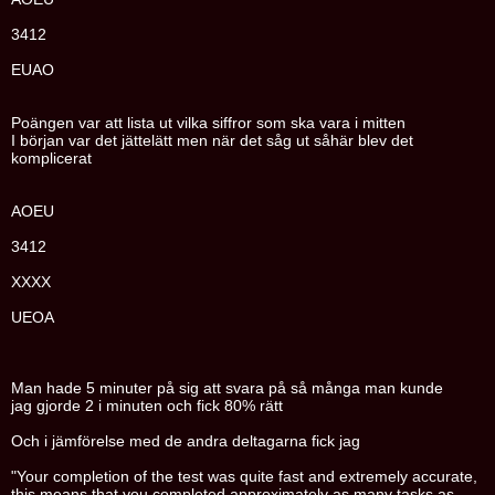
3412
EUAO
Poängen var att lista ut vilka siffror som ska vara i mitten
I början var det jättelätt men när det såg ut såhär blev det
komplicerat
AOEU
3412
XXXX
UEOA
Man hade 5 minuter på sig att svara på så många man kunde
jag gjorde 2 i minuten och fick 80% rätt
Och i jämförelse med de andra deltagarna fick jag
"Your completion of the test was quite fast and extremely accurate,
this means that you completed approximately as many tasks as